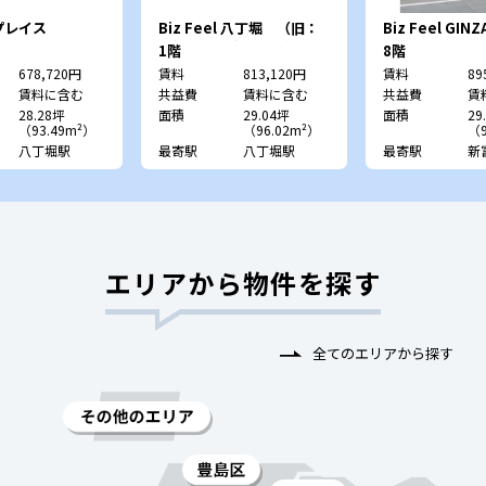
プレイス
Biz Feel 八丁堀 （旧：
Biz Feel GINZ
三雄舎印刷本社ビル）
SIDE
1階
8階
678,720円
賃料
813,120円
賃料
89
賃料に含む
共益費
賃料に含む
共益費
賃
28.28坪
面積
29.04坪
面積
29
（93.49m²）
（96.02m²）
（9
八丁堀駅
最寄駅
八丁堀駅
最寄駅
新
エリアから物件を探す
全てのエリアから探す