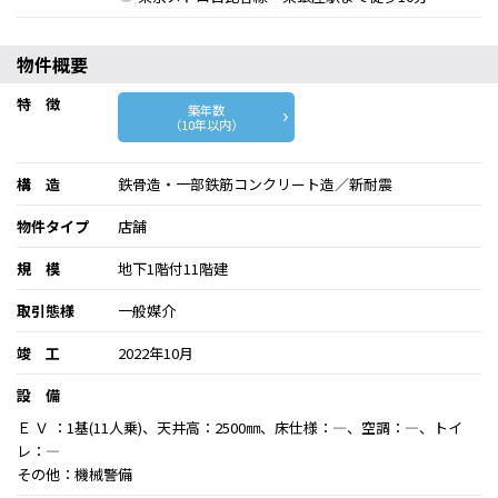
物件概要
特 徴
築年数
（10年以内）
構 造
鉄骨造・一部鉄筋コンクリート造／新耐震
物件タイプ
店舗
規 模
地下1階付11階建
取引態様
一般媒介
竣 工
2022年10月
設 備
Ｅ Ｖ ：1基(11人乗)、天井高：2500㎜、床仕様：―、空調：―、トイ
レ：―
その他：機械警備