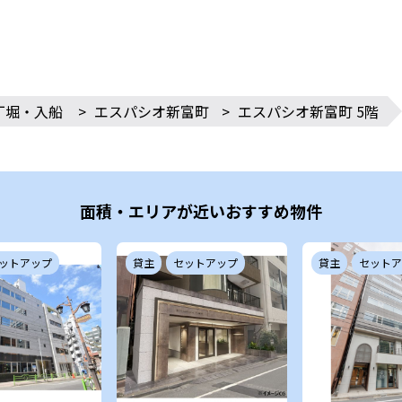
丁堀・入船
>
エスパシオ新富町
>
エスパシオ新富町 5階
面積・エリアが近いおすすめ物件
ットアップ
貸主
セットアップ
貸主
セットア