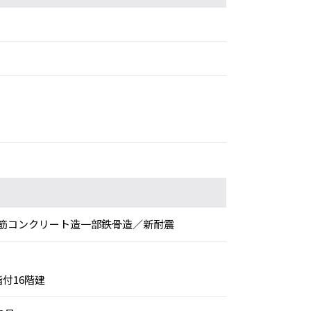
筋コンクリート造一部鉄骨造／新耐震
階付16階建