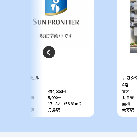
鎌田ビル
ナカシ
2階
4階
賃料
450,000円
賃料
共益費
5,000円
共益費
面積
17.18坪（56.81m²）
面積
最寄駅
月島駅
最寄駅