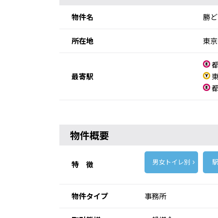
物件名
勝ど
所在地
東京
都
最寄駅
東
都
物件概要
男女トイレ別
駅
特 徴
物件タイプ
事務所