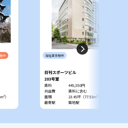
施中
当社
貸主
物件
日刊スポーツビル
203号室
賃料
445,550円
共益費
賃料に含む
4m²）
面積
23.45坪（77.53m²）
最寄駅
築地駅