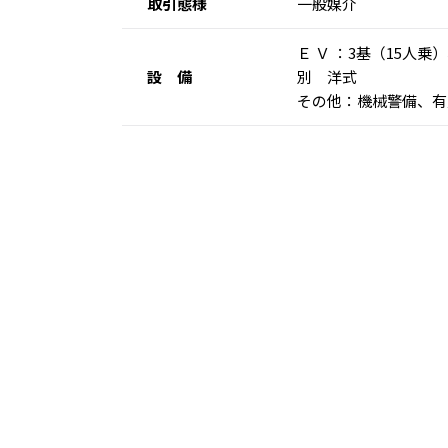
取引態様
一般媒介
Ｅ Ｖ ：3基（15人
設 備
別 洋式
その他：機械警備、有