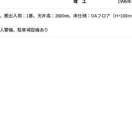
竣 工
1996
乗）、搬出入用：1基、天井高：2600㎜、床仕様：OAフロア（H=1
人警備、駐車場設備あり