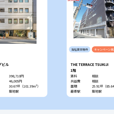
当社
貸主
物件
キャンペーン
実
ゲビル
THE TERRACE TSUKIJI
1階
398,710円
賃料
相談
46,005円
共益費
相談
30.67坪（101.39m²）
面積
25.91坪（85.6
築地駅
最寄駅
築地駅