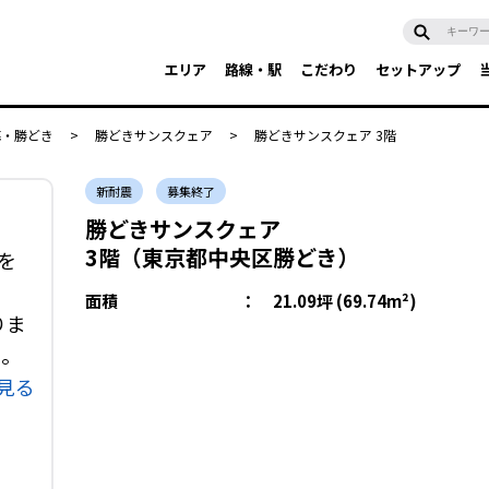
エリア
路線・駅
こだわり
セットアップ
海・勝どき
>
勝どきサンスクェア
>
勝どきサンスクェア 3階
新耐震
募集終了
勝どきサンスクェア
3階（東京都中央区勝どき）
を
面積
：
21.09坪 (69.74m²)
りま
い。
見る