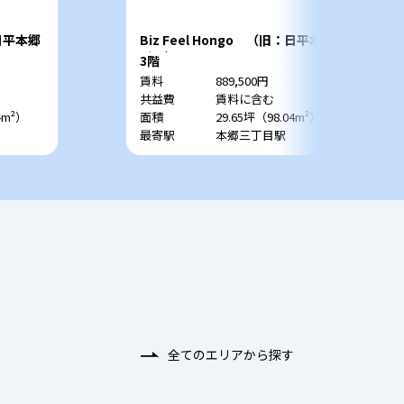
：日平本郷
Biz Feel Hongo （旧：日平本郷
ビル）
3階
賃料
889,500円
共益費
賃料に含む
4m²）
面積
29.65坪（98.04m²）
最寄駅
本郷三丁目駅
全てのエリアから探す