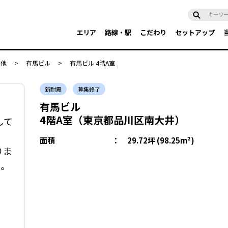
エリア
路線・駅
こだわり
セットアップ
の他
>
有馬ビル
>
有馬ビル 4階A室
新耐震
募集終了
有馬ビル
4階A室（東京都品川区南大井）
して
面積
：
29.72坪 (98.25m²)
りま
い。