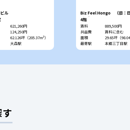
川ビル
Biz Feel Hongo （旧
ビル）
室
4階
621,260円
賃料
889,500円
124,250円
共益費
賃料に含む
62.126坪（205.37m²）
面積
29.65坪（98.0
大森駅
最寄駅
本郷三丁目駅
探す