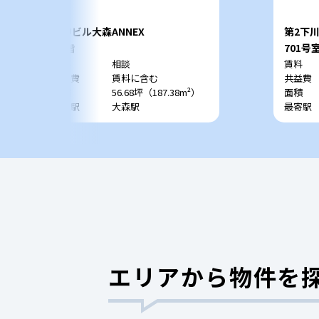
鈴中ビル大森ANNEX
第2下
B1階
701号
賃料
相談
賃料
共益費
賃料に含む
共益費
面積
56.68坪（187.38m²）
面積
最寄駅
大森駅
最寄駅
エリアから物件を