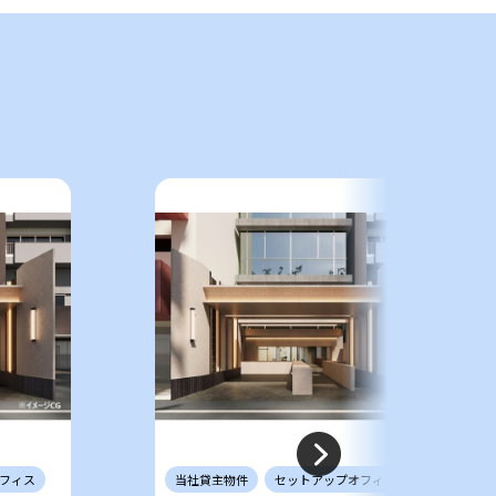
件
フィス
当社
貸主
物件
セットアップ
オフィス