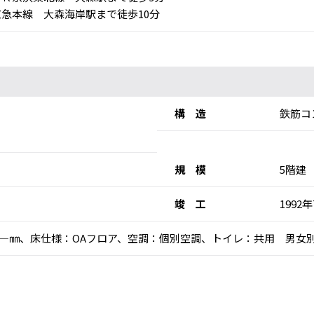
急本線 大森海岸駅まで徒歩10分
構 造
鉄筋コ
規 模
5階建
竣 工
1992
高：―㎜、床仕様：OAフロア、空調：個別空調、トイレ：共用 男女