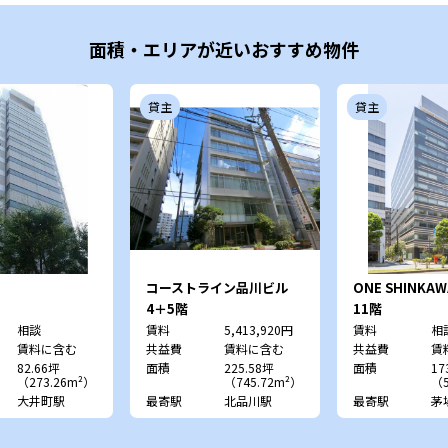
面積・エリアが近いおすすめ物件
貸主
貸主
コーストライン品川ビル
ONE SHINKAW
4＋5階
11階
相談
賃料
5,413,920円
賃料
相
賃料に含む
共益費
賃料に含む
共益費
賃
82.66坪
面積
225.58坪
面積
17
（273.26m²）
（745.72m²）
（5
大井町駅
最寄駅
北品川駅
最寄駅
茅