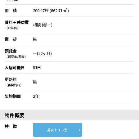
面 積
200.47坪 (662.71m²)
賃料＋共益費
相談 (＠―)
（坪単価）
償 却
無
預託金
―(12ヶ月)
（保証金/敷金）
入居可能日
即日
更新料
無
（再契約料）
契約期間
2年
物件概要
特 徴
男女トイレ別