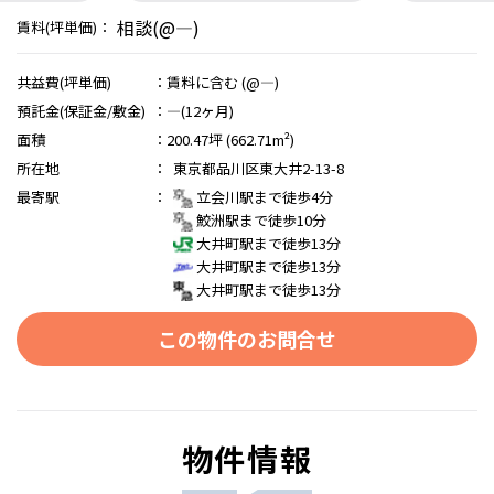
相談(@―)
賃料(坪単価)：
共益費(坪単価)
：
賃料に含む (@―)
預託金(保証金/敷金)
：
―(12ヶ月)
面積
：
200.47坪 (662.71m²)
所在地
：
東京都品川区東大井2-13-8
最寄駅
：
立会川駅まで徒歩4分
鮫洲駅まで徒歩10分
大井町駅まで徒歩13分
大井町駅まで徒歩13分
大井町駅まで徒歩13分
この物件のお問合せ
物件情報