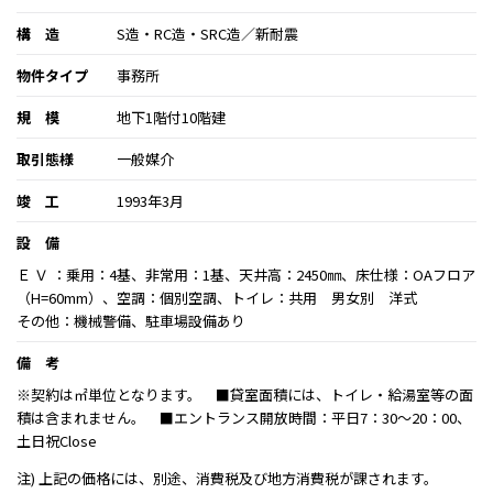
構 造
S造・RC造・SRC造／新耐震
物件タイプ
事務所
規 模
地下1階付10階建
取引態様
一般媒介
竣 工
1993年3月
設 備
Ｅ Ｖ ：乗用：4基、非常用：1基、天井高：2450㎜、床仕様：OAフロア
（H=60mm）、空調：個別空調、トイレ：共用 男女別 洋式
その他：機械警備、駐車場設備あり
備 考
※契約は㎡単位となります。 ■貸室面積には、トイレ・給湯室等の面
積は含まれません。 ■エントランス開放時間：平日7：30～20：00、
土日祝Close
注) 上記の価格には、別途、消費税及び地方消費税が課されます。