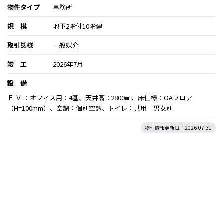
物件タイプ
事務所
規 模
地下2階付10階建
取引態様
一般媒介
竣 工
2026年7月
設 備
Ｅ Ｖ ：オフィス用：4基、天井高：2800㎜、床仕様：OAフロア
（H=100mm）、空調：個別空調、トイレ：共用 男女別
物件情報更新日：2026-07-31