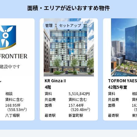
面積・エリアが近いおすすめ物件
管理
セットアップ
ル
KR GinzaⅡ
TOFROM YAE
4階
42階5号室
相談
賃料
5,510,842円
賃料
相
賃料に含む
共益費
賃料に含む
共益費
賃
168.95坪
面積
157.44坪
面積
16
（558.53m²）
（520.48m²）
（5
八丁堀駅
最寄駅
新富町駅
最寄駅
東