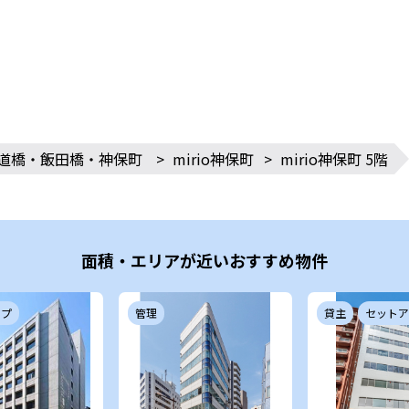
道橋・飯田橋・神保町
>
mirio神保町
>
mirio神保町 5階
面積・エリアが近いおすすめ物件
ップ
管理
貸主
セットア