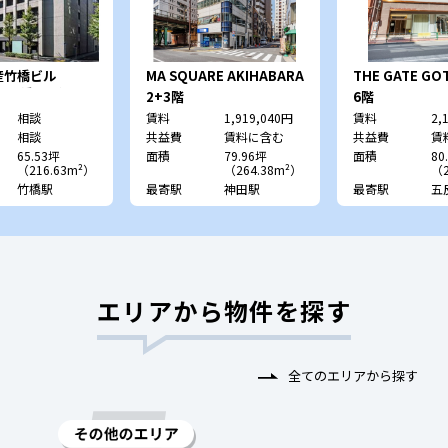
産竹橋ビル
MA SQUARE AKIHABARA
THE GATE GO
F竹橋ビル）
EAST
2+3階
6階
相談
賃料
1,919,040円
賃料
2,
相談
共益費
賃料に含む
共益費
賃
65.53坪
面積
79.96坪
面積
80
（216.63m²）
（264.38m²）
（2
竹橋駅
最寄駅
神田駅
最寄駅
五
エリアから物件を探す
全てのエリアから探す