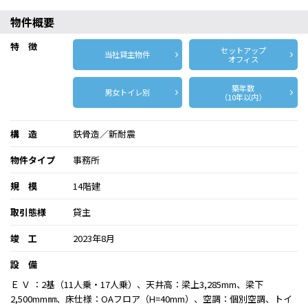
物件概要
特 徴
セットアップ
当社貸主物件
オフィス
築年数
男女トイレ別
（10年以内）
構 造
鉄骨造／新耐震
物件タイプ
事務所
規 模
14階建
取引態様
貸主
竣 工
2023年8月
設 備
Ｅ Ｖ ：2基（11人乗・17人乗）、天井高：梁上3,285mm、梁下
2,500mm㎜、床仕様：OAフロア（H=40mm）、空調：個別空調、トイ