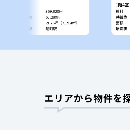
9階
1階A室
賃料
369,920円
賃料
共益費
65,280円
共益費
面積
21.76坪（71.92m²）
面積
最寄駅
麹町駅
最寄駅
エリアから物件を