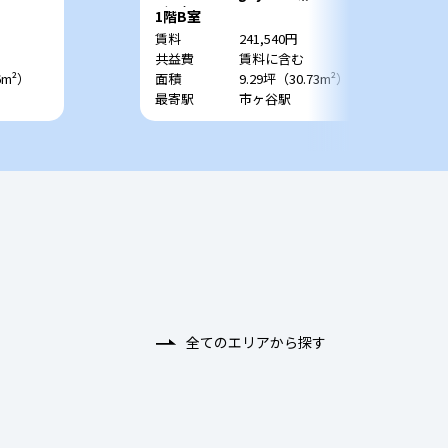
ビル）
1階B室
賃料
241,540円
共益費
賃料に含む
6m²）
面積
9.29坪（30.73m²）
最寄駅
市ヶ谷駅
全てのエリアから探す