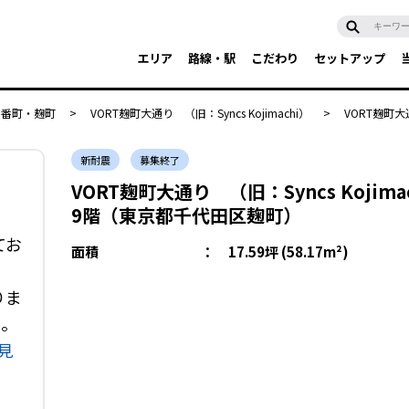
エリア
路線・駅
こだわり
セットアップ
・番町・麹町
>
VORT麹町大通り （旧：Syncs Kojimachi）
>
VORT麹町大通
新耐震
募集終了
VORT麹町大通り （旧：Syncs Kojima
9階（東京都千代田区麹町）
てお
面積
：
17.59坪 (58.17m²)
りま
い。
見