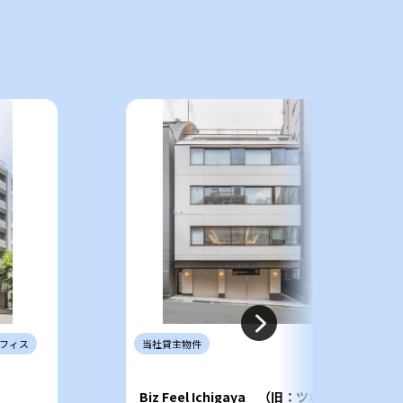
件
フィス
当社
貸主
物件
Biz Feel Ichigaya （旧：ツボヤ