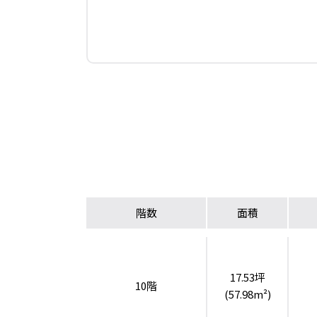
階数
面積
17.53坪
10階
(57.98m²)