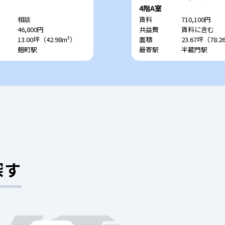
4階A室
相談
賃料
710,100円
46,800円
共益費
賃料に含む
13.00坪（42.98m²）
面積
23.67坪（78.2
麹町駅
最寄駅
半蔵門駅
探す