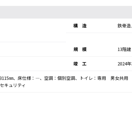
構 造
鉄骨造
規 模
13階建
竣 工
2024
：3115㎜、床仕様：―、空調：個別空調、トイレ：専用 男女共用
セキュリティ