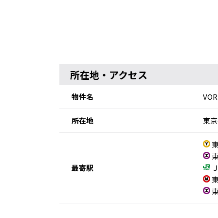
所在地・アクセス
物件名
VO
所在地
東京
東
東
最寄駅
Ｊ
東
東