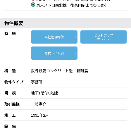
東京メトロ南北線 後楽園駅まで徒歩9分
物件概要
特 徴
セットアップ
当社管理物件
オフィス
男女トイレ別
構 造
鉄骨鉄筋コンクリート造／新耐震
物件タイプ
事務所
規 模
地下1階付8階建
取引態様
一般媒介
竣 工
1991年2月
設 備