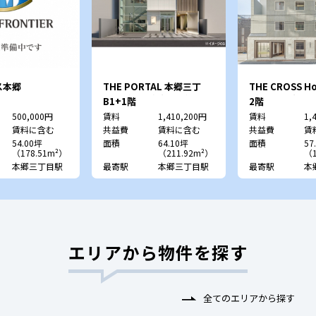
ス本郷
THE PORTAL 本郷三丁
THE CROSS 
目 （旧：宮本ビル）
（旧：UT本郷
B1+1階
2階
500,000円
賃料
1,410,200円
賃料
1,
賃料に含む
共益費
賃料に含む
共益費
賃
54.00坪
面積
64.10坪
面積
57
（178.51m²）
（211.92m²）
（1
本郷三丁目駅
最寄駅
本郷三丁目駅
最寄駅
本
エリアから物件を探す
全てのエリアから探す