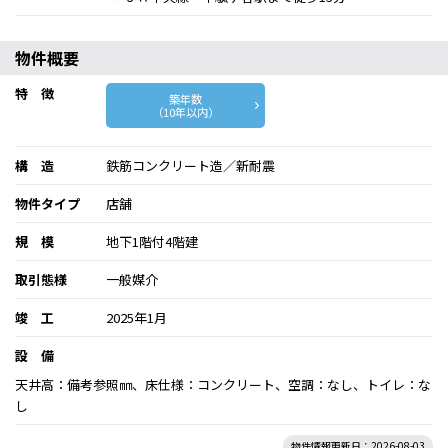
物件概要
特 徴
築年数
（10年以内）
構 造
鉄筋コンクリート造／新耐震
物件タイプ
店舗
規 模
地下1階付4階建
取引態様
一般媒介
竣 工
2025年1月
設 備
天井高：備考参照㎜、床仕様：コンクリート、空調：なし、トイレ：な
し
物件情報更新日：2026-08-03