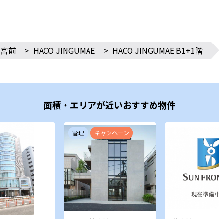
神宮前
>
HACO JINGUMAE
>
HACO JINGUMAE B1+1階
面積・エリアが近いおすすめ物件
管理
キャンペーン