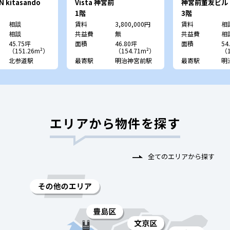
N kitasando
Vista 神宮前
神宮前董友ビル
宿董友ビル）
1階
3階
相談
賃料
3,800,000円
賃料
相
相談
共益費
無
共益費
相
45.75坪
面積
46.80坪
面積
54
（151.26m²）
（154.71m²）
（1
北参道駅
最寄駅
明治神宮前駅
最寄駅
明
エリアから物件を探す
全てのエリアから探す