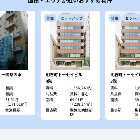
面積・エリアが近いおすすめ物件
貸主
セットアップ
貸主
セットア
ュー御茶の水
明石町トーセイビル
明石町トーセイ
4階
3階
相談
賃料
1,656,240円
賃料
1,
相談
共益費
賃料に含む
共益費
賃
51.91坪
面積
69.01坪
面積
69
（171.61m²）
（228.14m²）
（2
水道橋駅
最寄駅
聖路加病院前
最寄駅
聖
駅
駅