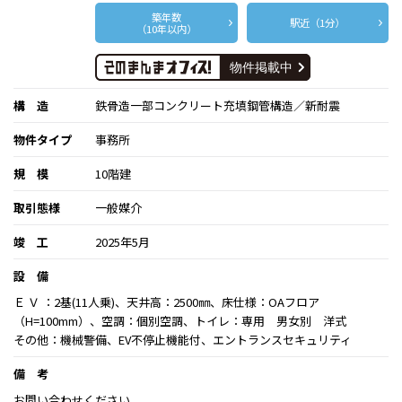
築年数
駅近（1分）
（10年以内）
構 造
鉄骨造一部コンクリート充填鋼管構造／新耐震
物件タイプ
事務所
規 模
10階建
取引態様
一般媒介
竣 工
2025年5月
設 備
Ｅ Ｖ ：2基(11人乗)、天井高：2500㎜、床仕様：OAフロア
（H=100mm）、空調：個別空調、トイレ：専用 男女別 洋式
その他：機械警備、EV不停止機能付、エントランスセキュリティ
備 考
お問い合わせください。