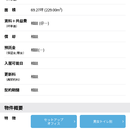
面 積
69.27坪 (229.00m²)
賃料＋共益費
相談 (＠―)
（坪単価）
償 却
相談
預託金
相談(―)
（保証金/敷金）
入居可能日
相談
更新料
相談
（再契約料）
契約期間
相談
物件概要
特 徴
セットアップ
男女トイレ別
オフィス