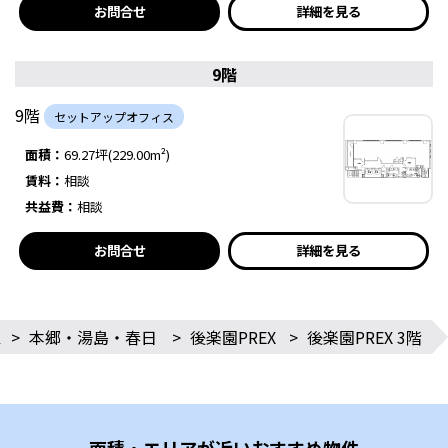
お問合せ
詳細を見る
9階
9階
セットアップオフィス
面積：
69.27坪(229.00m²)
賃料：
相談
共益費：
相談
お問合せ
詳細を見る
区
>
本郷・湯島・春日
>
後楽園PREX
>
後楽園PREX 3階