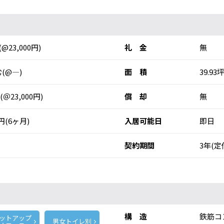
(@23,000円)
礼 金
無
(@―)
面 積
39.93坪
 (＠23,000円)
償 却
無
0円(6ヶ月)
入居可能日
即日
契約期間
3年(定
構 造
鉄筋コ
ットアップ
男女トイレ別