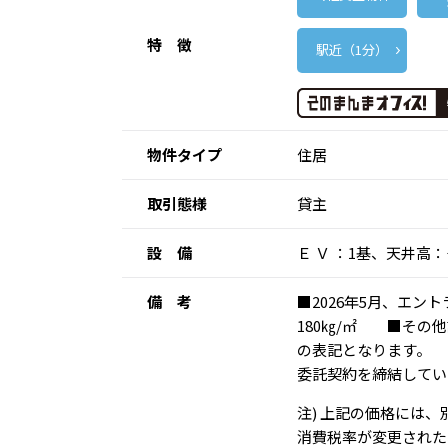
特 徴
駅近（1分）
物件タイプ
住居
取引態様
貸主
設 備
Ｅ Ｖ ：1基、天井
備 考
■2026年5月、エ
180㎏/㎡ ■そ
の表記となります。
委託契約を締結してい
注) 上記の価格には
消費税率が変更された