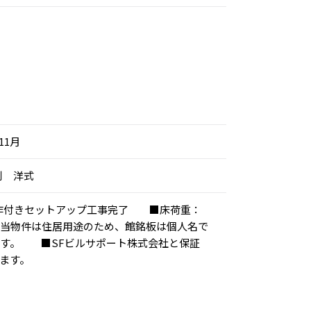
11月
別 洋式
装造作付きセットアップ工事完了 ■床荷重：
当物件は住居用途のため、館銘板は個人名で
す。 ■SFビルサポート株式会社と保証
ます。