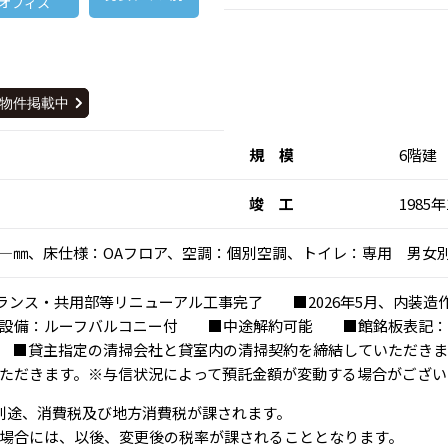
オフィス
規 模
6階建
竣 工
1985年
高：―㎜、床仕様：OAフロア、空調：個別空調、トイレ：専用 男女
ントランス・共用部等リニューアル工事完了 ■2026年5月、内
の他設備：ルーフバルコニー付 ■中途解約可能 ■館銘板表記：
 ■貸主指定の清掃会社と貸室内の清掃契約を締結していただきま
ただきます。※与信状況によって預託金額が変動する場合がござい
、別途、消費税及び地方消費税が課されます。
場合には、以後、変更後の税率が課されることとなります。