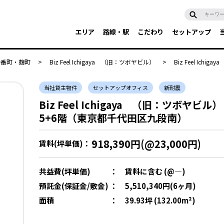
エリア
路線・駅
こだわり
セットアップ
・番町・麹町
>
Biz Feel Ichigaya （旧：ツボヤビル）
>
Biz Feel Ichi
当社貸主物件
セットアップオフィス
新耐震
Biz Feel Ichigaya （旧：ツボヤビル）
5+6階（東京都千代田区九段南）
918,390円(@23,000円)
賃料(坪単価)：
共益費(坪単価)
：
賃料に含む (@―)
預託金(保証金/敷金)
：
5,510,340円(6ヶ月)
面積
：
39.93坪 (132.00m²)