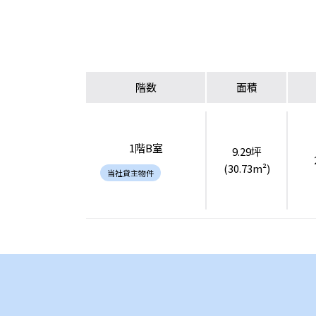
階数
面積
1階B室
9.29坪
(30.73m²)
当社貸主物件