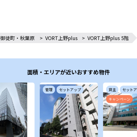
・御徒町・秋葉原
>
VORT上野plus
>
VORT上野plus 5階
面積・エリアが近いおすすめ物件
管理
セットアップ
貸主
セットア
キャンペーン