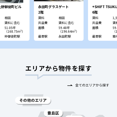
上野御徒町ビル
永田町グラスゲート
+SHIFT TSUKIJ
2階
6階
相談
賃料
相談
賃料
1,
賃料に含む
共益費
賃料に含む
共益費
賃
51.05坪
面積
59.48坪
面積
59
（168.75m²）
（196.64m²）
（1
仲御徒町駅
最寄駅
永田町駅
最寄駅
築
エリアから物件を探す
全てのエリアから探す