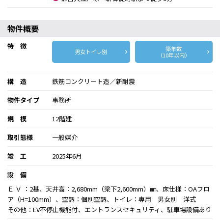
物件概要
特 徴
築年数
男女トイレ別
（10年以内）
構 造
鉄筋コンクリート造／新耐震
物件タイプ
事務所
規 模
12階建
取引態様
一般媒介
竣 工
2025年6月
設 備
Ｅ Ｖ ：2基、天井高：2,680mm（梁下2,600mm）㎜、床仕様：OAフロ
ア（H=100mm）、空調：個別空調、トイレ：専用 男女別 洋式
その他：EV不停止機能付、エントランスセキュリティ、駐車場設備あり