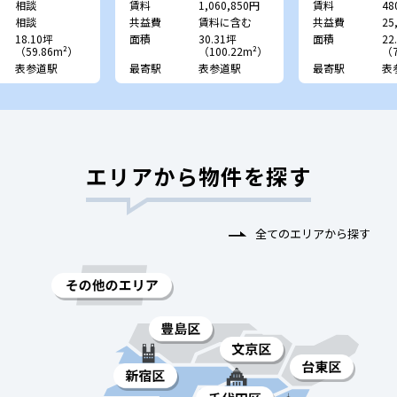
相談
賃料
1,060,850円
賃料
48
相談
共益費
賃料に含む
共益費
25
18.10坪
面積
30.31坪
面積
22
（59.86m²）
（100.22m²）
（7
表参道駅
最寄駅
表参道駅
最寄駅
表
エリアから物件を探す
全てのエリアから探す