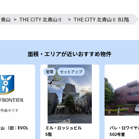
青山
>
THE CITY 北青山Ⅱ
>
THE CITY 北青山Ⅱ B1階
面積・エリアが近いおすすめ物件
管理
セットアップ
山 （旧：EVOL
ミル・ロッシュビル
パレ・ロワイヤ
）
5階
502号室