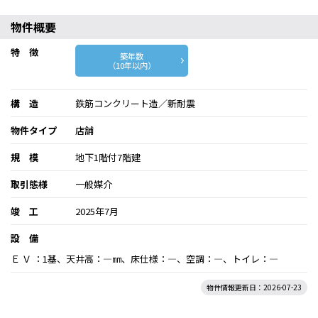
物件概要
特 徴
築年数
（10年以内）
構 造
鉄筋コンクリート造／新耐震
物件タイプ
店舗
規 模
地下1階付7階建
取引態様
一般媒介
竣 工
2025年7月
設 備
Ｅ Ｖ ：1基、天井高：―㎜、床仕様：―、空調：―、トイレ：―
物件情報更新日：2026-07-23