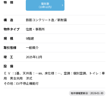
特 徴
築年数
（10年以内）
構 造
鉄筋コンクリート造／新耐震
物件タイプ
住居・事務所
規 模
9階建
取引態様
一般媒介
竣 工
2025年12月
設 備
Ｅ Ｖ ：1基、天井高：―㎜、床仕様：―、空調：個別空調、トイレ：専
用 男女共用 洋式
その他：EV不停止機能付
物件情報更新日：2026-01-30