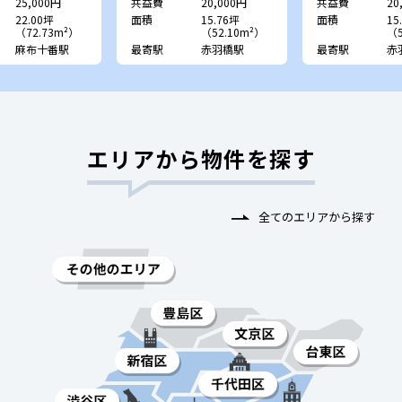
25,000円
共益費
20,000円
共益費
20
22.00坪
面積
15.76坪
面積
15
（72.73m²）
（52.10m²）
（5
麻布十番駅
最寄駅
赤羽橋駅
最寄駅
赤
エリアから物件を探す
全てのエリアから探す