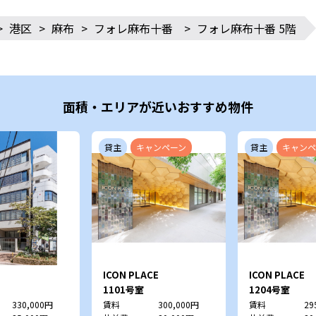
>
港区
>
麻布
>
フォレ麻布十番
>
フォレ麻布十番 5階
面積・エリアが近いおすすめ物件
貸主
キャンペーン
貸主
キャンペ
ICON PLACE
ICON PLACE
SHIBAKOEN
SHIBAKOEN
1101号室
1204号室
330,000円
賃料
300,000円
賃料
29