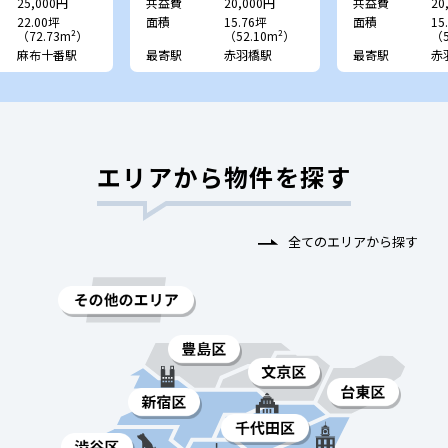
25,000円
共益費
20,000円
共益費
20
22.00坪
面積
15.76坪
面積
15
（72.73m²）
（52.10m²）
（5
麻布十番駅
最寄駅
赤羽橋駅
最寄駅
赤
エリアから物件を探す
全てのエリアから探す