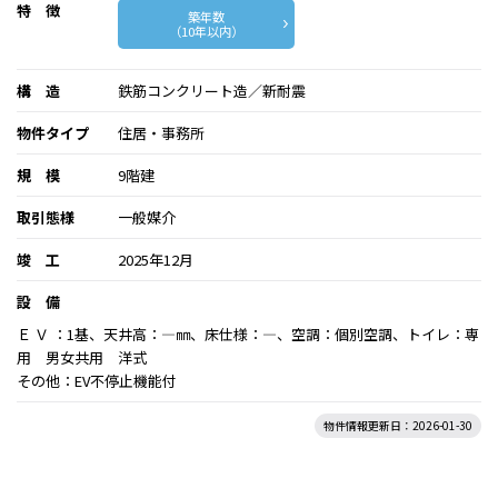
特 徴
築年数
（10年以内）
構 造
鉄筋コンクリート造／新耐震
物件タイプ
住居・事務所
規 模
9階建
取引態様
一般媒介
竣 工
2025年12月
設 備
Ｅ Ｖ ：1基、天井高：―㎜、床仕様：―、空調：個別空調、トイレ：専
用 男女共用 洋式
その他：EV不停止機能付
物件情報更新日：2026-01-30