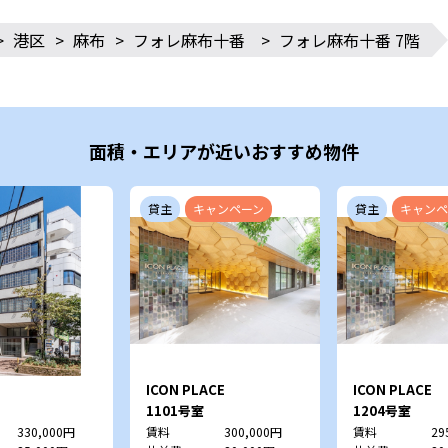
>
港区
>
麻布
>
フォレ麻布十番
>
フォレ麻布十番 7階
面積・エリアが近いおすすめ物件
貸主
キャンペーン
貸主
キャンペ
ICON PLACE
ICON PLACE
SHIBAKOEN
SHIBAKOEN
1101号室
1204号室
330,000円
賃料
300,000円
賃料
29