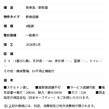
構 造
鉄骨造／新耐震
物件タイプ
飲食店舗
規 模
8階建
取引態様
一般媒介
竣 工
2026年1月
設 備
Ｅ Ｖ ：1基(9人乗)、天井高：―㎜、床仕様：―、空調：―、トイレ：
―
その他：機械警備、EV不停止機能付
備 考
■スケルトン渡し ■重飲食店舗不可 ■サービス店舗可能 ■電
気容量⇒電灯：20KVA、動力：最大35KW ■ガス：32A ■貸主
指定の保証会社（日本セーフティー）をご利用いただけます。
注) 上記の価格には、別途、消費税及び地方消費税が課されます。