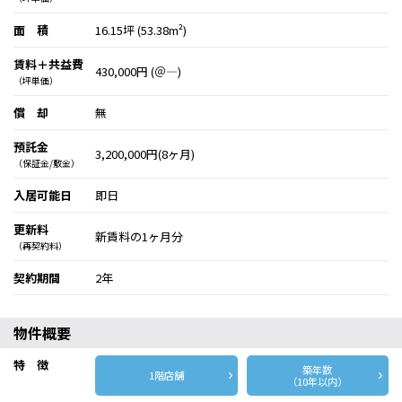
面 積
16.15坪 (53.38m²)
賃料＋共益費
430,000円 (＠―)
（坪単価）
償 却
無
預託金
3,200,000円(8ヶ月)
（保証金/敷金）
入居可能日
即日
更新料
新賃料の1ヶ月分
（再契約料）
契約期間
2年
物件概要
特 徴
築年数
1階店舗
（10年以内）