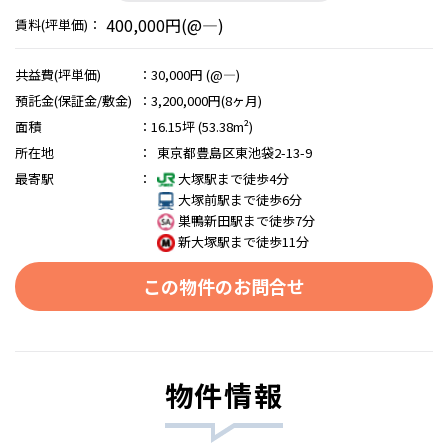
400,000円(@―)
賃料(坪単価)：
共益費(坪単価)
：
30,000円 (@―)
預託金(保証金/敷金)
：
3,200,000円(8ヶ月)
面積
：
16.15坪 (53.38m²)
所在地
：
東京都豊島区東池袋2-13-9
最寄駅
：
大塚駅まで徒歩4分
大塚前駅まで徒歩6分
巣鴨新田駅まで徒歩7分
新大塚駅まで徒歩11分
この物件のお問合せ
物件情報