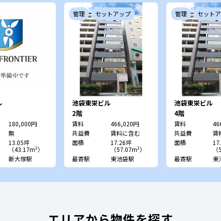
管理
セットアップ
管理
セットア
ル
池袋東栄ビル
池袋東栄ビル
2階
4階
180,000円
賃料
466,020円
賃料
46
無
共益費
賃料に含む
共益費
賃
13.05坪
面積
17.26坪
面積
17
（43.17m²）
（57.07m²）
（5
新大塚駅
最寄駅
東池袋駅
最寄駅
東
エリアから物件を探す