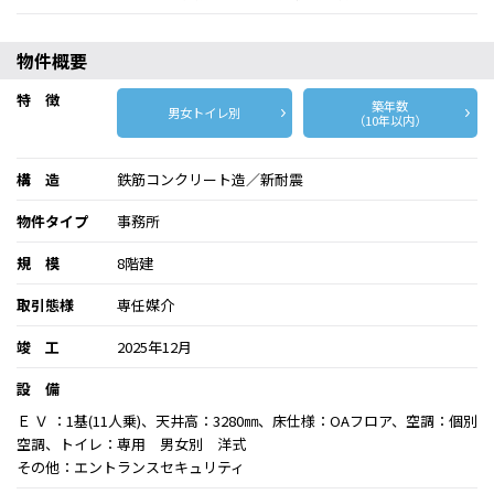
物件概要
特 徴
築年数
男女トイレ別
（10年以内）
構 造
鉄筋コンクリート造／新耐震
物件タイプ
事務所
規 模
8階建
取引態様
専任媒介
竣 工
2025年12月
設 備
Ｅ Ｖ ：1基(11人乗)、天井高：3280㎜、床仕様：OAフロア、空調：個別
空調、トイレ：専用 男女別 洋式
その他：エントランスセキュリティ