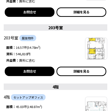
共益費：
賃料に含む
お問合せ
詳細を見る
203号室
203号室
居抜物件
面積：
16.57坪(54.78m²)
賃料：
546,810円
共益費：
賃料に含む
お問合せ
詳細を見る
4階
4階
セットアップオフィス
面積：
45.03坪(148.87m²)