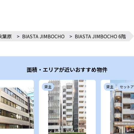
秋葉原
>
BIASTA JIMBOCHO
>
BIASTA JIMBOCHO 6階
面積・エリアが近いおすすめ物件
貸主
貸主
セットア