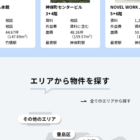
ル本館
神保町センタービル
NOVEL WORK 
3+4階
5+6階
相談
賃料
相談
賃料
1,
相談
共益費
賃料に含む
共益費
賃
44.67坪
面積
48.26坪
面積
50
（147.69m²）
（159.57m²）
（1
竹橋駅
最寄駅
神保町駅
最寄駅
神
エリアから物件を探す
全てのエリアから探す