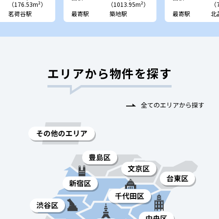
（176.53m²）
（1013.95m²）
（7
茗荷谷駅
最寄駅
築地駅
最寄駅
北
エリアから物件を探す
全てのエリアから探す