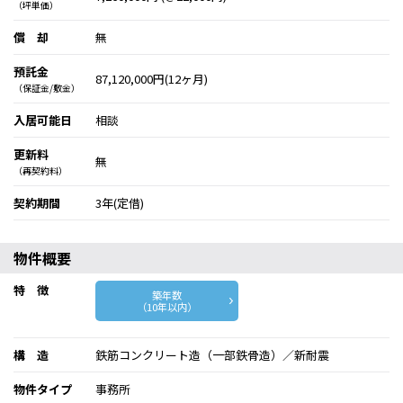
（坪単価）
償 却
無
預託金
87,120,000円(12ヶ月)
（保証金/敷金）
入居可能日
相談
更新料
無
（再契約料）
契約期間
3年(定借)
物件概要
特 徴
築年数
（10年以内）
構 造
鉄筋コンクリート造（一部鉄骨造）／新耐震
物件タイプ
事務所