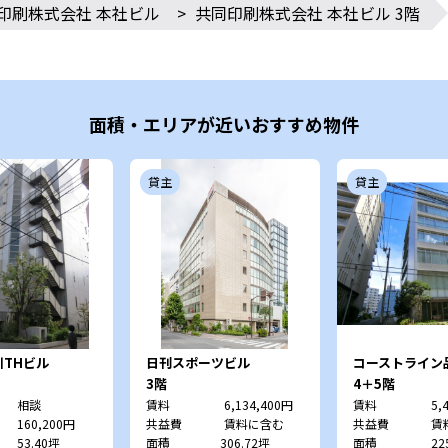
印刷株式会社 本社ビル
>
共同印刷株式会社 本社ビル 3階
面積・エリアが近いおすすめ物件
貸主
貸主
THビル
日刊スポーツビル
コーストライン
3階
4＋5階
相談
賃料
6,134,400円
賃料
5,
160,200円
共益費
賃料に含む
共益費
賃
53.40坪
面積
306.72坪
面積
22