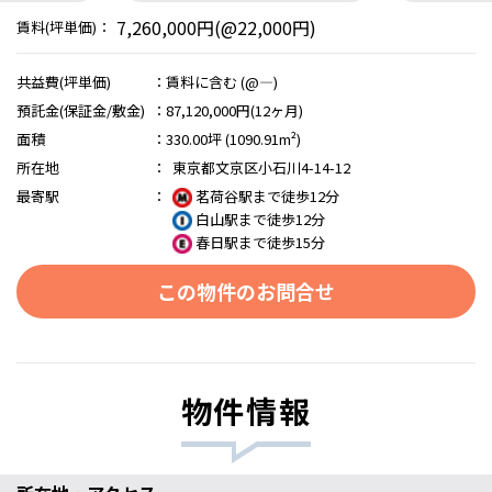
7,260,000円(@22,000円)
賃料(坪単価)：
共益費(坪単価)
：
賃料に含む (@―)
預託金(保証金/敷金)
：
87,120,000円(12ヶ月)
面積
：
330.00坪 (1090.91m²)
所在地
：
東京都文京区小石川4-14-12
最寄駅
：
茗荷谷駅まで徒歩12分
白山駅まで徒歩12分
春日駅まで徒歩15分
この物件のお問合せ
物件情報