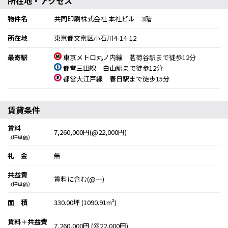
所在地・アクセス
物件名
共同印刷株式会社 本社ビル 3階
所在地
東京都文京区小石川4-14-12
最寄駅
東京メトロ丸ノ内線 茗荷谷駅まで徒歩12分
都営三田線 白山駅まで徒歩12分
都営大江戸線 春日駅まで徒歩15分
賃貸条件
賃料
7,260,000円(@22,000円)
（坪単価）
礼 金
無
共益費
賃料に含む(@―)
（坪単価）
面 積
330.00坪 (1090.91m²)
賃料＋共益費
7,260,000円 (＠22,000円)