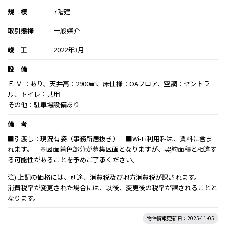
規 模
7階建
取引態様
一般媒介
竣 工
2022年3月
設 備
Ｅ Ｖ ：あり、天井高：2900㎜、床仕様：OAフロア、空調：セントラ
ル、トイレ：共用
その他：駐車場設備あり
備 考
■引渡し：現況有姿（事務所居抜き） ■Wi-Fi利用料は、賃料に含ま
れます。 ※図面着色部分が募集区画となりますが、契約面積と相違す
る可能性があることを予めご了承ください。
注) 上記の価格には、別途、消費税及び地方消費税が課されます。
消費税率が変更された場合には、以後、変更後の税率が課されることと
なります。
物件情報更新日：2025-11-05