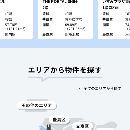
ビル
THE PORTAL SHIN-
いずみプラザ東
YOKOHAMA
2階
1階C区画
相談
賃料
相談
賃料
18
相談
共益費
賃料に含む
共益費
賃
57.78坪
面積
69.89坪
面積
74
（191.01m²）
（231.06m²）
（2
関内駅
最寄駅
新横浜駅
最寄駅
東
エリアから物件を探す
全てのエリアから探す