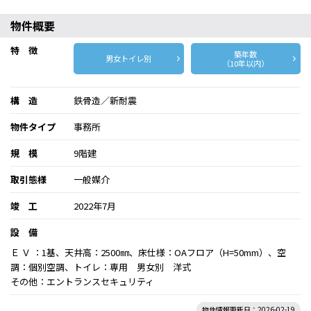
物件概要
特 徴
築年数
男女トイレ別
（10年以内）
構 造
鉄骨造／新耐震
物件タイプ
事務所
規 模
9階建
取引態様
一般媒介
竣 工
2022年7月
設 備
Ｅ Ｖ ：1基、天井高：2500㎜、床仕様：OAフロア（H=50mm）、空
調：個別空調、トイレ：専用 男女別 洋式
その他：エントランスセキュリティ
物件情報更新日：2026-02-19