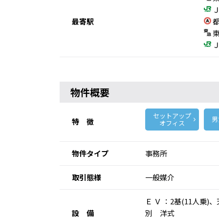
Ｊ
最寄駅
都
東
Ｊ
物件概要
セットアップ
男
特 徴
オフィス
物件タイプ
事務所
取引態様
一般媒介
Ｅ Ｖ ：2基(11人
設 備
別 洋式