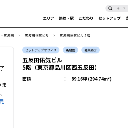
エリア
路線・駅
こだわり
セットアップ
崎・五反田
>
五反田佑気ビル
>
五反田佑気ビル 5階
セットアップオフィス
新耐震
募集終了
五反田佑気ビル
5階（東京都品川区西五反田）
了
面積
：
89.16坪 (294.74m²)
りま
い。
見