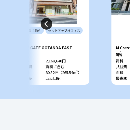
当社
貸主
物件
セットアップ
オフィス
THE GATE GOTANDA EAST
M Cr
ル）
6階
5階
賃料
2,168,640円
賃料
共益費
賃料に含む
共益費
面積
80.32坪（265.54m²）
面積
最寄駅
五反田駅
最寄駅