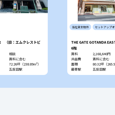
当社
貸主
物件
セットアップ
オ
est （旧：エムクレストビ
THE GATE GOTANDA EAS
6階
相談
賃料
2,168,640円
賃料に含む
共益費
賃料に含む
72.26坪（238.89m²）
面積
80.32坪（265.
五反田駅
最寄駅
五反田駅