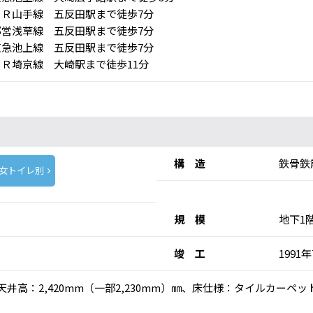
Ｒ山手線 五反田駅まで徒歩7分
営浅草線 五反田駅まで徒歩7分
急池上線 五反田駅まで徒歩7分
Ｒ埼京線 大崎駅まで徒歩11分
構 造
鉄骨鉄
女トイレ別
規 模
地下1
竣 工
1991
乗)、天井高：2,420mm（一部2,230mm）㎜、床仕様：タイルカ