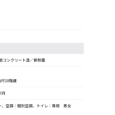
筋コンクリート造／新耐震
階付10階建
年7月
ーペット、空調：個別空調、トイレ：専用 男女