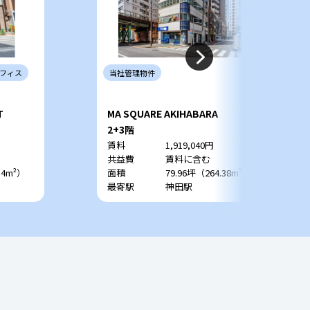
フィス
当社
管理
物件
T
MA SQUARE AKIHABARA
2+3階
賃料
1,919,040円
共益費
賃料に含む
54m²）
面積
79.96坪（264.38m²）
最寄駅
神田駅