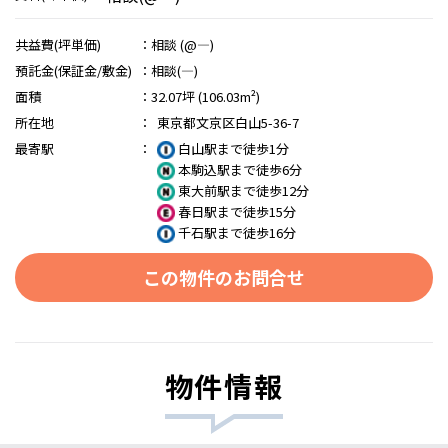
共益費(坪単価)
：
相談 (@―)
預託金(保証金/敷金)
：
相談(―)
面積
：
32.07坪 (106.03m²)
所在地
：
東京都文京区白山5-36-7
最寄駅
：
白山駅まで徒歩1分
本駒込駅まで徒歩6分
東大前駅まで徒歩12分
春日駅まで徒歩15分
千石駅まで徒歩16分
この物件のお問合せ
物件情報