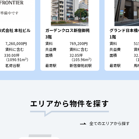
式会社 本社ビル
ガーデンクロス新宿御苑
グランド日本橋
3階
1階
7,260,000円
賃料
769,200円
賃料
51
賃料に含む
共益費
賃料に含む
共益費
賃
330.00坪
面積
32.05坪
面積
32
（1090.91m²）
（105.96m²）
（1
茗荷谷駅
最寄駅
新宿御苑前駅
最寄駅
馬
エリアから物件を探す
全てのエリアから探す