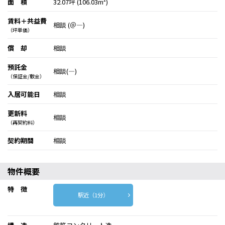
面 積
32.07坪 (106.03m²)
賃料＋共益費
相談 (＠―)
（坪単価）
償 却
相談
預託金
相談(―)
（保証金/敷金）
入居可能日
相談
更新料
相談
（再契約料）
契約期間
相談
物件概要
特 徴
駅近（1分）