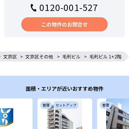
0120-001-527
この物件のお問合せ
>
文京区
>
文京区その他
>
毛利ビル
>
毛利ビル 1+2階
面積・エリアが近いおすすめ物件
管理
セットアップ
管理