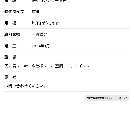
構 造
鉄筋コンクリート造
物件タイプ
店舗
規 模
地下1階付5階建
取引態様
一般媒介
竣 工
1973年4月
設 備
天井高：―㎜、床仕様：―、空調：―、トイレ：―
備 考
お問い合わせください。
物件情報更新日：2026-08-07