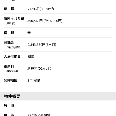
面 積
24.41坪 (80.70m²)
賃料＋共益費
390,560円 (＠16,000円)
（坪単価）
償 却
無
預託金
2,343,360円(6ヶ月)
（保証金/敷金）
入居可能日
相談
更新料
新賃料の1ヶ月分
（再契約料）
契約期間
3年(定借)
物件概要
特 徴
構 造
SRC造／新耐震