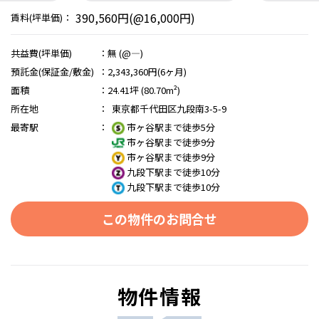
390,560円(@16,000円)
賃料(坪単価)：
共益費(坪単価)
：
無 (@―)
預託金(保証金/敷金)
：
2,343,360円(6ヶ月)
面積
：
24.41坪 (80.70m²)
所在地
：
東京都千代田区九段南3-5-9
最寄駅
：
市ヶ谷駅まで徒歩5分
市ヶ谷駅まで徒歩9分
市ヶ谷駅まで徒歩9分
九段下駅まで徒歩10分
九段下駅まで徒歩10分
この物件のお問合せ
物件情報