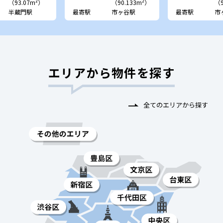
（93.07m²）
（90.133m²）
（9
半蔵門駅
最寄駅
市ヶ谷駅
最寄駅
市
エリアから物件を探す
全てのエリアから探す