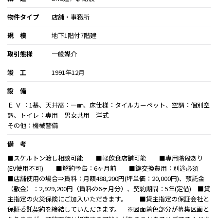
物件タイプ
店舗・事務所
規 模
地下1階付7階建
取引態様
一般媒介
竣 工
1991年12月
設 備
Ｅ Ｖ ：1基、天井高：―㎜、床仕様：タイルカーペット、空調：個別空
調、トイレ：専用 男女共用 洋式
その他：機械警備
備 考
■スケルトン渡し相談可能 ■軽飲食店舗可能 ■専用階段あり
(EV使用不可) ■解約予告：6ヶ月前 ■鍵交換費用：別途必須
■店舗使用の場合⇒賃料：月額488,200円(坪単価：20,000円)、預託金
（敷金）：2,929,200円（賃料の6ヶ月分）、契約期間：5年(定借) ■貸
主指定の火災保険にご加入いただきます。 ■貸主指定の保証会社と
保証委託契約を締結していただきます。 ※図面着色部分が募集区画と