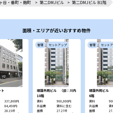
ヶ谷・番町・麹町
>
第二DMJビル
>
第二DMJビル B1階
面積・エリアが近いおすすめ物件
管理
セットアップ
管理
セットア
ート
靖国外苑ビル （旧：川内
靖国外苑ビル 
ビル）
ビル）
10階
6階
337,800円
賃料
900,000円
賃料
90
84,450円
共益費
賃料に含む
共益費
賃
28.15坪
面積
27.27坪
面積
27