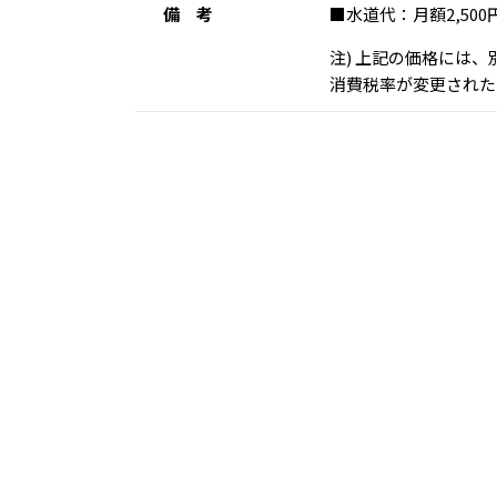
備 考
■水道代：月額2,5
注) 上記の価格には
消費税率が変更された