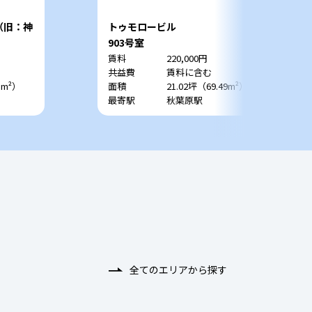
o （旧：神
トゥモロービル
903号室
賃料
220,000円
共益費
賃料に含む
1m²）
面積
21.02坪（69.49m²）
最寄駅
秋葉原駅
全てのエリアから探す