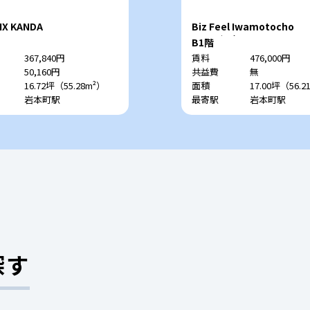
IX KANDA
Biz Feel Iwamotoch
田TYビル）
B1階
367,840円
賃料
476,000円
50,160円
共益費
無
16.72坪（55.28m²）
面積
17.00坪（56.2
岩本町駅
最寄駅
岩本町駅
探す