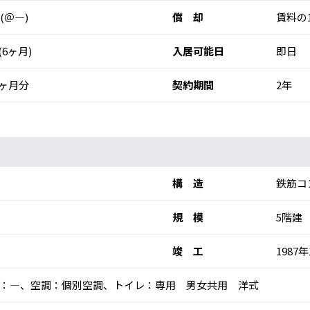
 (＠―)
償 却
賃料の
円(6ヶ月)
入居可能日
即日
ヶ月分
契約期間
2年
構 造
鉄筋コ
規 模
5階建
竣 工
1987年
：―、空調：個別空調、トイレ：専用 男女共用 洋式