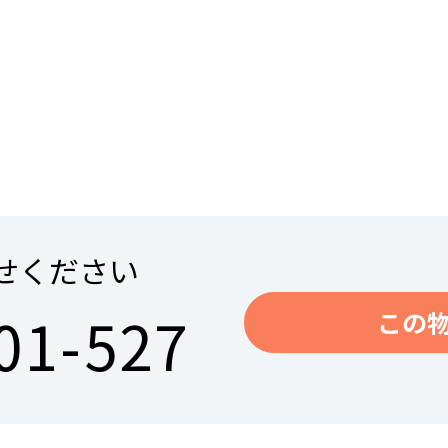
せください
01-527
この