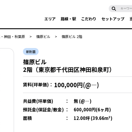
エリア
路線・駅
こだわり
セットアップ
水・神田・秋葉原
>
篠原ビル
>
篠原ビル 2階
新耐震
篠原ビル
2階（東京都千代田区神田和泉町）
100,000円(@―)
賃料(坪単価)：
共益費(坪単価)
：
無 (@―)
預託金(保証金/敷金)
：
600,000円(6ヶ月)
面積
：
12.00坪 (39.66m²)