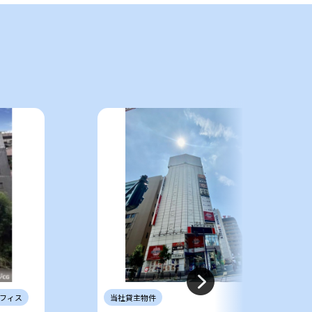
件
フィス
当社
貸主
物件