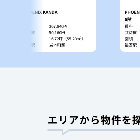
PHOENIX KANDA
PHOEN
7階
8階
賃料
367,840円
賃料
共益費
50,160円
共益費
面積
16.72坪（55.28m²）
面積
最寄駅
岩本町駅
最寄駅
エリアから物件を