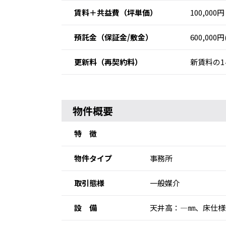
賃料＋共益費
（坪単価）
100,000円
預託金
（保証金/敷金）
600,000
更新料
（再契約料）
新賃料の1
物件概要
特 徴
物件タイプ
事務所
取引態様
一般媒介
設 備
天井高：―㎜、床仕様