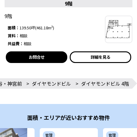
9階
9階
面積：
139.50坪(461.18m²)
賃料：
相談
共益費：
相談
お問合せ
詳細を見る
谷・神宮前
>
ダイヤモンドビル
>
ダイヤモンドビル 4階
面積・エリアが近いおすすめ物件
管理
管理