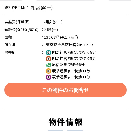
相談(@―)
賃料(坪単価)：
共益費(坪単価)
：
相談 (@―)
預託金(保証金/敷金)
：
相談(―)
面積
：
139.68坪 (461.77m²)
所在地
：
東京都渋谷区神宮前6-12-17
最寄駅
：
明治神宮前駅まで徒歩5分
明治神宮前駅まで徒歩5分
原宿駅まで徒歩8分
表参道駅まで徒歩11分
表参道駅まで徒歩11分
この物件のお問合せ
物件情報