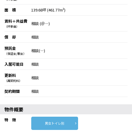
面 積
139.68坪 (461.77m²)
賃料＋共益費
相談 (＠―)
（坪単価）
償 却
相談
預託金
相談(―)
（保証金/敷金）
入居可能日
相談
更新料
相談
（再契約料）
契約期間
相談
物件概要
特 徴
男女トイレ別