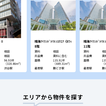
谷Ⅱ
晴海ｱｲﾗﾝﾄﾞﾄﾘﾄﾝｽｸｴｱ《ｵﾌｨ
晴海ｱｲﾗﾝﾄﾞﾄﾘﾄﾝ
ｽﾀﾜｰY》
ｽﾀﾜｰY》
8階
11階
相談
賃料
相談
賃料
相
相談
共益費
賃料に含む
共益費
賃
96.93坪
面積
135.91坪
面積
13
（320.46m²）
（449.31m²）
（4
渋谷駅
最寄駅
勝どき駅
最寄駅
勝
エリアから物件を探す