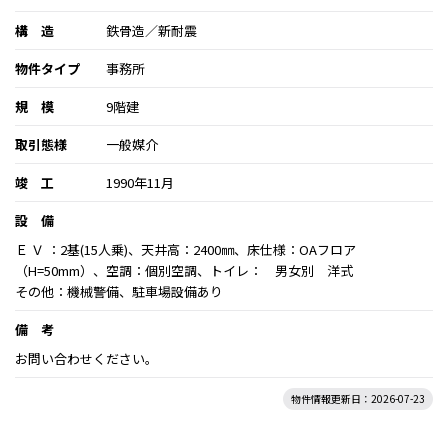
構 造
鉄骨造／新耐震
物件タイプ
事務所
規 模
9階建
取引態様
一般媒介
竣 工
1990年11月
設 備
Ｅ Ｖ ：2基(15人乗)、天井高：2400㎜、床仕様：OAフロア
（H=50mm）、空調：個別空調、トイレ： 男女別 洋式
その他：機械警備、駐車場設備あり
備 考
お問い合わせください。
物件情報更新日：2026-07-23