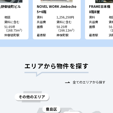
上野御徒町ビル
NOVEL WORK Jimbocho
FRAME日本橋
5+6階
8階B室
相談
賃料
1,256,250円
賃料
相
賃料に含む
共益費
賃料に含む
共益費
賃
51.05坪
面積
50.25坪
面積
50
（168.75m²）
（166.12m²）
（1
仲御徒町駅
最寄駅
神保町駅
最寄駅
浜
エリアから物件を探す
全てのエリアから探す