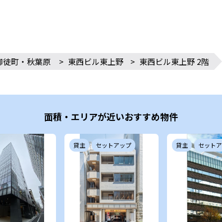
御徒町・秋葉原
>
東西ビル東上野
>
東西ビル東上野 2階
面積・エリアが近いおすすめ物件
貸主
セットアップ
貸主
セットア