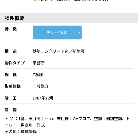
物件概要
特 徴
男女トイレ別
構 造
鉄筋コンクリート造／新耐震
物件タイプ
事務所
規 模
7階建
取引態様
一般媒介
竣 工
1987年12月
設 備
Ｅ Ｖ ：1基、天井高：―㎜、床仕様：OAフロア、空調：個別空調、ト
イレ： 男女別 洋式
その他：機械警備