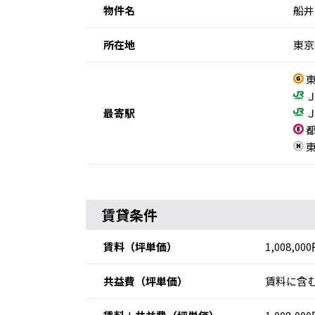
物件名
船井
所在地
東京
東
Ｊ
最寄駅
Ｊ
都
東
賃貸条件
賃料
（坪単価）
1,008,00
共益費
（坪単価）
賃料に含む