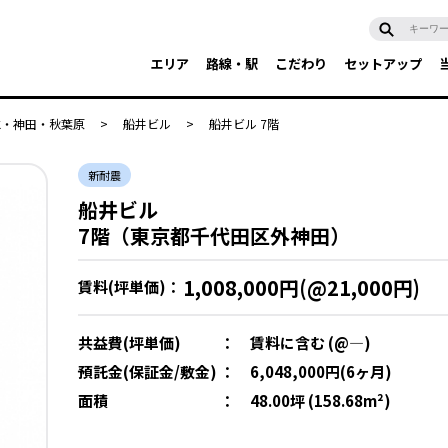
エリア
路線・駅
こだわり
セットアップ
水・神田・秋葉原
>
船井ビル
>
船井ビル 7階
新耐震
船井ビル
7階（東京都千代田区外神田）
1,008,000円(@21,000円)
賃料(坪単価)：
共益費(坪単価)
：
賃料に含む (@―)
預託金(保証金/敷金)
：
6,048,000円(6ヶ月)
面積
：
48.00坪 (158.68m²)