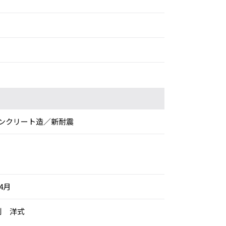
ンクリート造／新耐震
年4月
別 洋式