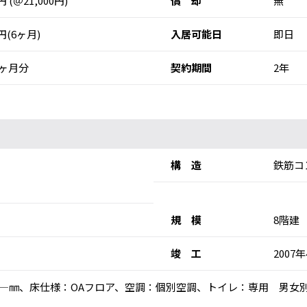
0円 (＠21,000円)
償 却
無
0円(6ヶ月)
入居可能日
即日
ヶ月分
契約期間
2年
構 造
鉄筋コ
規 模
8階建
竣 工
2007
高：―㎜、床仕様：OAフロア、空調：個別空調、トイレ：専用 男女