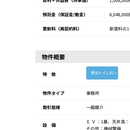
賃料＋共益費
（坪単価）
1,008,00
預託金
（保証金/敷金）
6,048,00
更新料
（再契約料）
新賃料の1
物件概要
男女トイレ別
特 徴
物件タイプ
事務所
取引態様
一般媒介
Ｅ Ｖ ：1基、天井
設 備
その他：機械警備