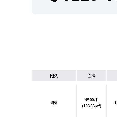
階数
面積
48.00坪
6階
1
(158.68m²)