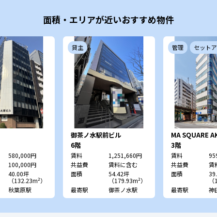
面積・エリアが近いおすすめ物件
貸主
管理
セットア
御茶ノ水駅前ビル
MA SQUARE A
6階
3階
580,000円
賃料
1,251,660円
賃料
95
100,000円
共益費
賃料に含む
共益費
賃
40.00坪
面積
54.42坪
面積
39
（132.23m²）
（179.93m²）
（1
秋葉原駅
最寄駅
御茶ノ水駅
最寄駅
神