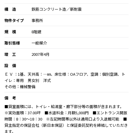
構 造
鉄筋コンクリート造／新耐震
物件タイプ
事務所
規 模
8階建
取引態様
一般媒介
竣 工
2007年4月
設 備
Ｅ Ｖ ：1基、天井高：―㎜、床仕様：OAフロア、空調：個別空調、ト
イレ：専用 男女別 洋式
その他：機械警備
備 考
■貸室面積には、トイレ・給湯室・廊下部分等の面積が含まれます。
※実効面積：37.00坪 ■水道料金：月額5,000円 ■エントランス開放
時間：8：30～18：30 ※左記時間帯以外は通用口より入退館可能 ■
貸主指定の保証会社（新日本保証）と保証委託契約を締結していただき
ます。