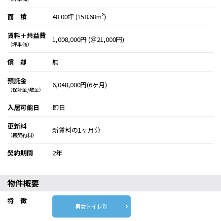
面 積
48.00坪 (158.68m²)
賃料＋共益費
1,008,000円 (＠21,000円)
（坪単価）
償 却
無
預託金
6,048,000円(6ヶ月)
（保証金/敷金）
入居可能日
即日
更新料
新賃料の1ヶ月分
（再契約料）
契約期間
2年
物件概要
特 徴
男女トイレ別