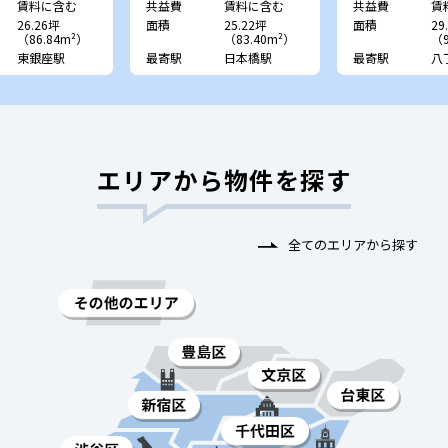
賃料に含む
共益費
賃料に含む
共益費
賃
26.26坪
面積
25.22坪
面積
29
（86.84m²）
（83.40m²）
（9
東銀座駅
最寄駅
日本橋駅
最寄駅
八
エリアから物件を探す
全てのエリアから探す