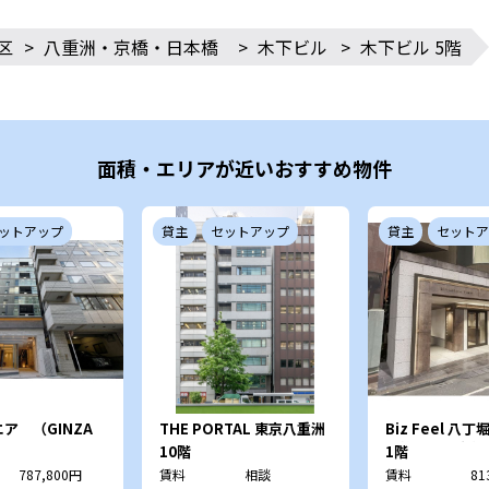
区
>
八重洲・京橋・日本橋
>
木下ビル
>
木下ビル 5階
面積・エリアが近いおすすめ物件
ットアップ
貸主
セットアップ
貸主
セットア
ア （GINZA
THE PORTAL 東京八重洲
Biz Feel 八
）
三雄舎印刷本社
10階
1階
787,800円
賃料
相談
賃料
81