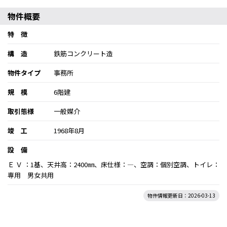
物件概要
特 徴
構 造
鉄筋コンクリート造
物件タイプ
事務所
規 模
6階建
取引態様
一般媒介
竣 工
1968年8月
設 備
Ｅ Ｖ ：1基、天井高：2400㎜、床仕様：―、空調：個別空調、トイレ：
専用 男女共用
物件情報更新日：2026-03-13