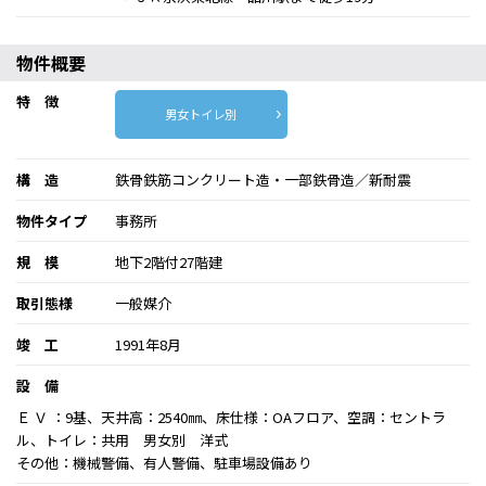
物件概要
特 徴
男女トイレ別
構 造
鉄骨鉄筋コンクリート造・一部鉄骨造／新耐震
物件タイプ
事務所
規 模
地下2階付27階建
取引態様
一般媒介
竣 工
1991年8月
設 備
Ｅ Ｖ ：9基、天井高：2540㎜、床仕様：OAフロア、空調：セントラ
ル、トイレ：共用 男女別 洋式
その他：機械警備、有人警備、駐車場設備あり