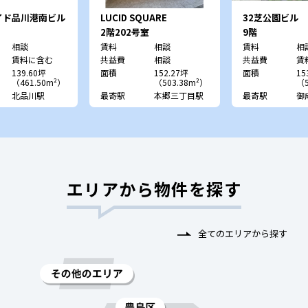
イド品川港南ビル
LUCID SQUARE
32芝公園ビル
YUSHIMA
2階202号室
9階
相談
賃料
相談
賃料
相
賃料に含む
共益費
相談
共益費
賃
139.60坪
面積
152.27坪
面積
15
（461.50m²）
（503.38m²）
（5
北品川駅
最寄駅
本郷三丁目駅
最寄駅
御
エリアから物件を探す
全てのエリアから探す