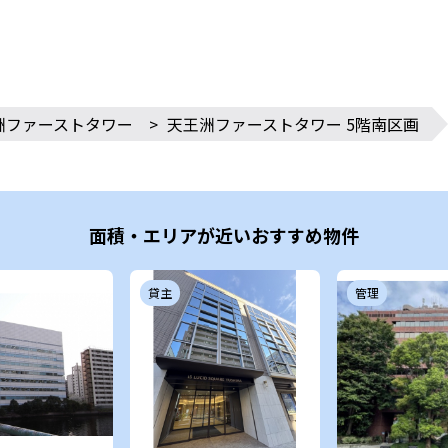
洲ファーストタワー
>
天王洲ファーストタワー 5階南区画
面積・エリアが近いおすすめ物件
貸主
管理