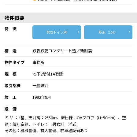
物件概要
特 徴
男女トイレ別
駅近（1分）
構 造
鉄骨鉄筋コンクリート造／新耐震
物件タイプ
事務所
規 模
地下2階付14階建
取引態様
一般媒介
竣 工
1992年9月
設 備
Ｅ Ｖ ：4基、天井高：2550㎜、床仕様：OAフロア（H=50mm）、空
調：個別空調、トイレ： 男女別 洋式
その他：機械警備、有人警備、駐車場設備あり