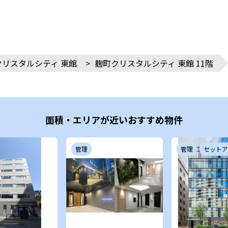
クリスタルシティ 東館
>
麹町クリスタルシティ 東館 11階
面積・エリアが近いおすすめ物件
管理
管理
セットア