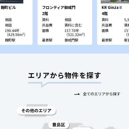
ィ麹町ビル
フロンティア御成門
KR GinzaⅡ
2階
4階
相談
賃料
相談
賃料
5,
相談
共益費
賃料に含む
共益費
賃
190.44坪
面積
157.70坪
面積
15
（629.56m²）
（521.32m²）
（5
麹町駅
最寄駅
御成門駅
最寄駅
新
エリアから物件を探す
全てのエリアから探す