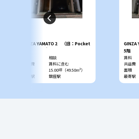
GINZA YAMATO 2 （旧：Pocket
GINZA
Park GINZA）
Park 
6階
5階
賃料
相談
賃料
共益費
賃料に含む
共益費
面積
15.00坪（49.50m²）
面積
最寄駅
銀座駅
最寄駅