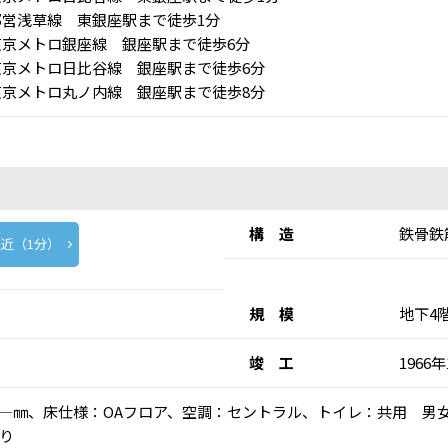
営浅草線 東銀座駅まで徒歩1分
京メトロ銀座線 銀座駅まで徒歩6分
京メトロ日比谷線 銀座駅まで徒歩6分
京メトロ丸ノ内線 銀座駅まで徒歩8分
構 造
鉄骨鉄
近（1分）
規 模
地下4
竣 工
1966年
高：―㎜、床仕様：OAフロア、空調：セントラル、トイレ：共用 男
り