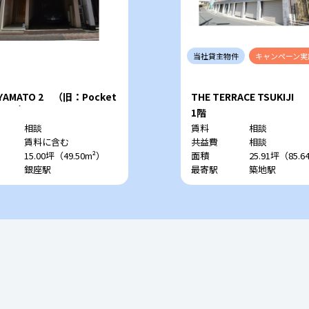
当社
貸主
物件
キャンペーン
実
 YAMATO 2 （旧：Pocket
THE TERRACE TSUKIJI
GINZA）
1階
相談
賃料
相談
賃料に含む
共益費
相談
15.00坪（49.50m²）
面積
25.91坪（85.6
銀座駅
最寄駅
築地駅