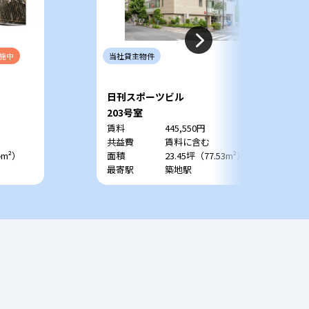
施中
当社
貸主
物件
日刊スポーツビル
203号室
賃料
445,550円
共益費
賃料に含む
4m²）
面積
23.45坪（77.53m²）
最寄駅
築地駅