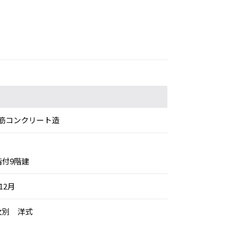
筋コンクリート造
階付9階建
12月
女別 洋式