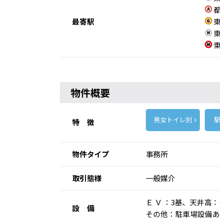
都
最寄駅
東
東
東
物件概要
男女トイレ別
駅
特 徴
物件タイプ
事務所
取引態様
一般媒介
Ｅ Ｖ ：3基、天井
設 備
その他：駐車場設備あ