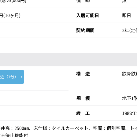
 (＠23,000円)
償 却
無
0円(10ヶ月)
入居可能日
即日
契約期間
2年(定
構 造
鉄骨鉄
近（1分）
規 模
地下1
竣 工
1988
)、天井高：2500㎜、床仕様：タイルカーペット、空調：個別空調、
V不停止機能付