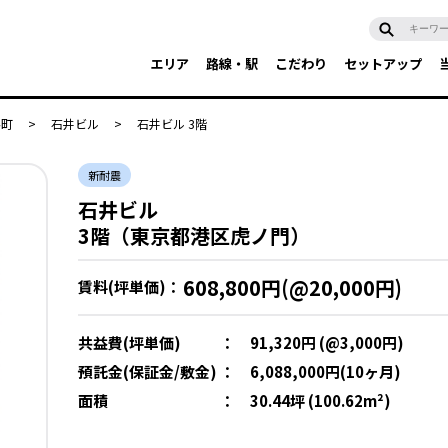
エリア
路線・駅
こだわり
セットアップ
谷町
>
石井ビル
>
石井ビル 3階
新耐震
石井ビル
3階（東京都港区虎ノ門）
608,800円(@20,000円)
賃料(坪単価)：
共益費(坪単価)
：
91,320円 (@3,000円)
預託金(保証金/敷金)
：
6,088,000円(10ヶ月)
面積
：
30.44坪 (100.62m²)