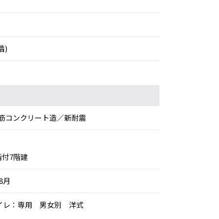
借)
筋コンクリート造／新耐震
階付7階建
年8月
トイレ：専用 男女別 洋式