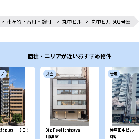
>
市ヶ谷・番町・麹町
>
丸中ビル
>
丸中ビル 501号室
面積・エリアが近いおすすめ物件
ップ
貸主
管理
蔵門plus （旧：
Biz Feel Ichigaya
神戸田中ビル
SQUARE）
（旧：ツボヤビル）
1階B室
3階