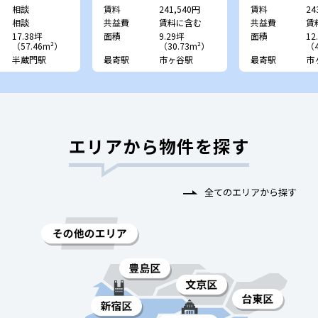
相談
賃料
241,540円
賃料
24
相談
共益費
賃料に含む
共益費
賃
17.38坪
面積
9.29坪
面積
12
（57.46m²）
（30.73m²）
（4
半蔵門駅
最寄駅
市ヶ谷駅
最寄駅
市
エリアから物件を探す
全てのエリアから探す