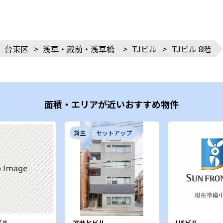
台東区
>
浅草・蔵前・浅草橋
>
TJビル
>
TJビル 8階
面積・エリアが近いおすすめ物件
貸主
セットアップ
ビル
アサヒビル
USビル