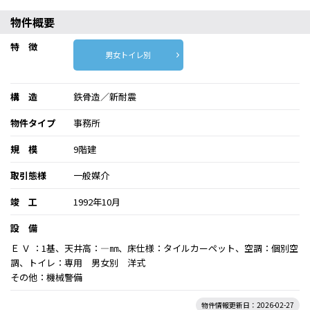
物件概要
特 徴
男女トイレ別
構 造
鉄骨造／新耐震
物件タイプ
事務所
規 模
9階建
取引態様
一般媒介
竣 工
1992年10月
設 備
Ｅ Ｖ ：1基、天井高：―㎜、床仕様：タイルカーペット、空調：個別空
調、トイレ：専用 男女別 洋式
その他：機械警備
物件情報更新日：2026-02-27