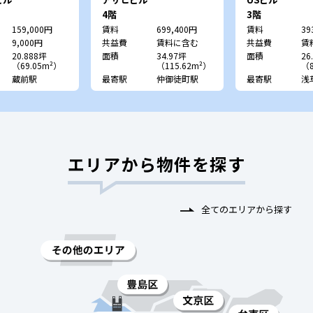
4階
3階
159,000円
賃料
699,400円
賃料
39
9,000円
共益費
賃料に含む
共益費
賃
20.888坪
面積
34.97坪
面積
26
（69.05m²）
（115.62m²）
（8
蔵前駅
最寄駅
仲御徒町駅
最寄駅
浅
エリアから物件を探す
全てのエリアから探す