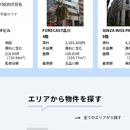
Fビル
FORECAST品川
GINZA MISS PA
4階
8階
相談
賃料
2,285,430円
賃料
4,
賃料に含む
共益費
賃料に含む
共益費
賃
218.09坪
面積
108.83坪
面積
10
（720.96m²）
（359.77m²）
（3
茗荷谷駅
最寄駅
北品川駅
最寄駅
東
エリアから物件を探す
全てのエリアから探す