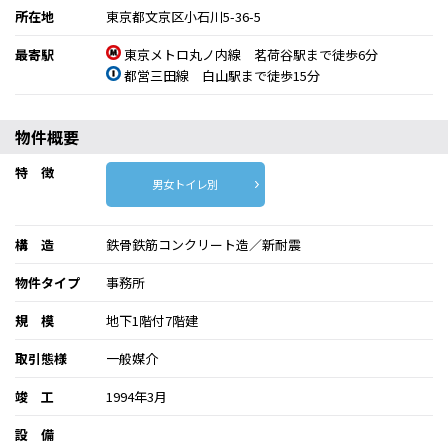
所在地
東京都文京区小石川5-36-5
最寄駅
東京メトロ丸ノ内線 茗荷谷駅まで徒歩6分
都営三田線 白山駅まで徒歩15分
物件概要
特 徴
男女トイレ別
構 造
鉄骨鉄筋コンクリート造／新耐震
物件タイプ
事務所
規 模
地下1階付7階建
取引態様
一般媒介
竣 工
1994年3月
設 備