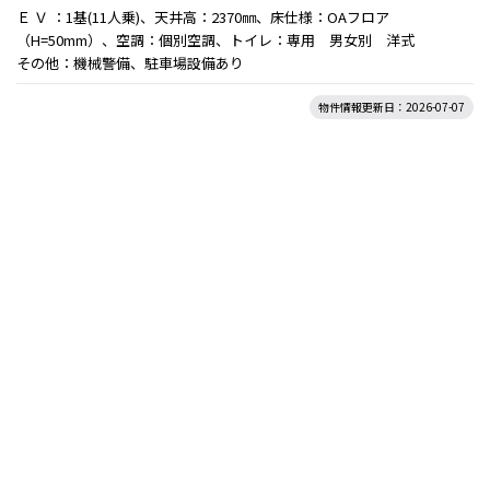
Ｅ Ｖ ：1基(11人乗)、天井高：2370㎜、床仕様：OAフロア
（H=50mm）、空調：個別空調、トイレ：専用 男女別 洋式
その他：機械警備、駐車場設備あり
物件情報更新日：2026-07-07