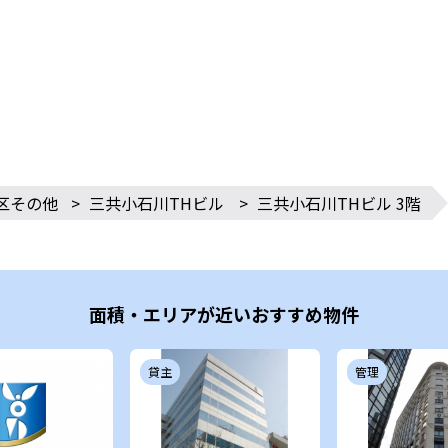
区その他
>
三共小石川THビル
>
三共小石川THビル 3階
面積・エリアが近いおすすめ物件
貸主
管理