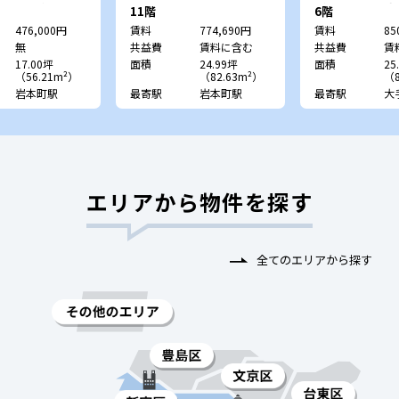
TYビル）
（旧：CRC北
11階
6階
476,000円
賃料
774,690円
賃料
85
無
共益費
賃料に含む
共益費
賃
17.00坪
面積
24.99坪
面積
25
（56.21m²）
（82.63m²）
（8
岩本町駅
最寄駅
岩本町駅
最寄駅
大
エリアから物件を探す
全てのエリアから探す