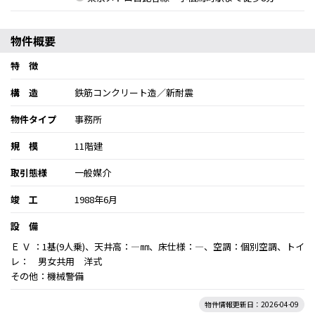
物件概要
特 徴
構 造
鉄筋コンクリート造／新耐震
物件タイプ
事務所
規 模
11階建
取引態様
一般媒介
竣 工
1988年6月
設 備
Ｅ Ｖ ：1基(9人乗)、天井高：―㎜、床仕様：―、空調：個別空調、トイ
レ： 男女共用 洋式
その他：機械警備
物件情報更新日：2026-04-09