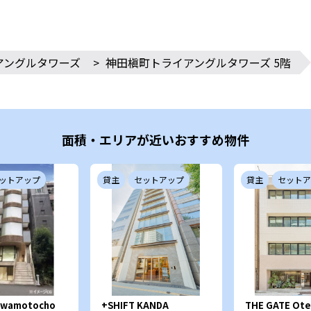
アングルタワーズ
>
神田槇町トライアングルタワーズ 5階
面積・エリアが近いおすすめ物件
ットアップ
貸主
セットアップ
貸主
セットア
l Iwamotocho
+SHIFT KANDA
THE GATE Ot