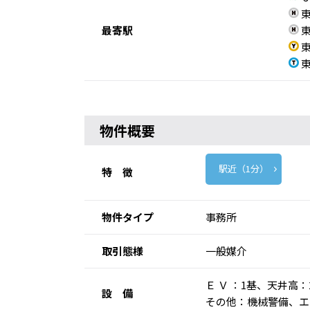
東
最寄駅
東
東
東
物件概要
駅近（1分）
特 徴
物件タイプ
事務所
取引態様
一般媒介
Ｅ Ｖ ：1基、天井
設 備
その他：機械警備、エ