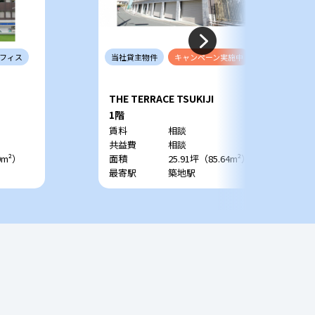
フィス
当社
貸主
物件
キャンペーン
実施中
THE TERRACE TSUKIJI
1階
賃料
相談
共益費
相談
0m²）
面積
25.91坪（85.64m²）
最寄駅
築地駅