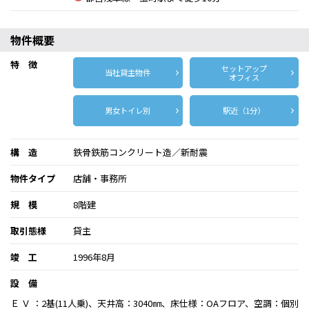
物件概要
特 徴
セットアップ
当社貸主物件
オフィス
男女トイレ別
駅近（1分）
構 造
鉄骨鉄筋コンクリート造／新耐震
物件タイプ
店舗・事務所
規 模
8階建
取引態様
貸主
竣 工
1996年8月
設 備
Ｅ Ｖ ：2基(11人乗)、天井高：3040㎜、床仕様：OAフロア、空調：個別