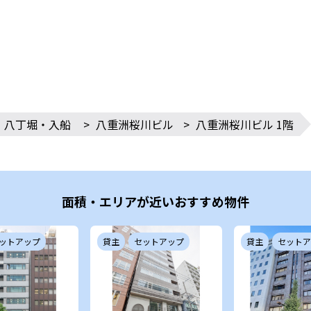
・八丁堀・入船
>
八重洲桜川ビル
>
八重洲桜川ビル 1階
面積・エリアが近いおすすめ物件
ットアップ
貸主
セットアップ
貸主
セットア