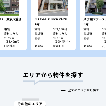
RTAL 東京八重洲
Biz Feel GINZA PARK
八丁堀ファース
SIDE
4階
5階
相談
賃料
993,000円
賃料
90
賃料に含む
共益費
賃料に含む
共益費
賃
25.22坪
面積
33.10坪
面積
34
（83.40m²）
（109.45m²）
（1
日本橋駅
最寄駅
新富町駅
最寄駅
八
エリアから物件を探す
全てのエリアから探す