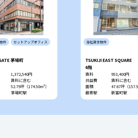
物件
セットアップ
オフィス
当社
貸主
物件
 GATE 茅場町
TSUKIJI EAST SQUARE
6階
1,372,540円
賃料
953,400円
賃料に含む
共益費
賃料に含む
52.79坪（174.50m²）
面積
47.67坪（157.
茅場町駅
最寄駅
新富町駅