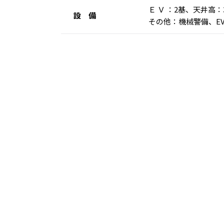
Ｅ Ｖ ：2基、天井高
設 備
その他：機械警備、E