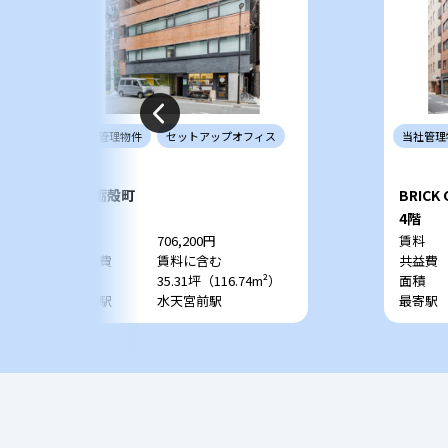
当社
管理
物件
セットアップ
オフィス
当社
管理
TQ蛎殻町
BRICK
2階
4階
賃料
706,200円
賃料
共益費
賃料に含む
共益費
面積
35.31坪（116.74m²）
面積
最寄駅
水天宮前駅
最寄駅