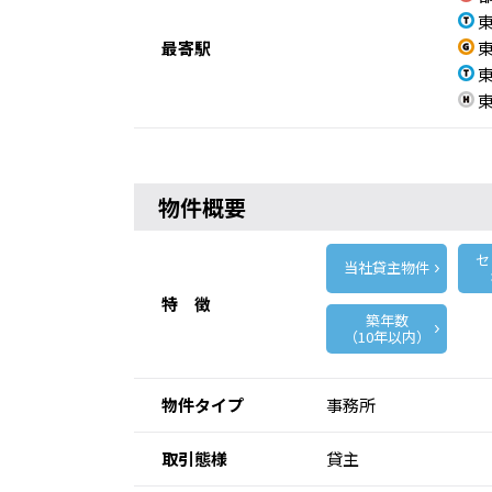
東
最寄駅
東
東
東
物件概要
セ
当社貸主物件
特 徴
築年数
（10年以内）
物件タイプ
事務所
取引態様
貸主