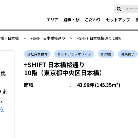
エリア
路線・駅
こだわり
セットアップ
京橋・日本橋
>
+SHIFT 日本橋桜通り
>
+SHIFT 日本橋桜通り 10階
当社貸主物件
セットアップオフィス
新耐震
募集終了
+SHIFT 日本橋桜通り
10階（東京都中央区日本橋）
募集
面積
：
43.96坪 (145.35m²)
りま
い。
を