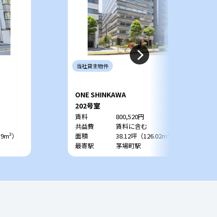
当社
貸主
物件
ONE SHINKAWA
202号室
賃料
800,520円
共益費
賃料に含む
59m²）
面積
38.12坪（126.02m²）
最寄駅
茅場町駅