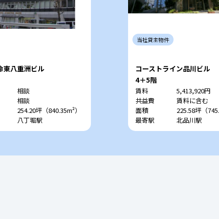
当社
貸主
物件
命東八重洲ビル
コーストライン品川ビル
4＋5階
相談
賃料
5,413,920円
相談
共益費
賃料に含む
254.20坪（840.35m²）
面積
225.58坪（745
八丁堀駅
最寄駅
北品川駅