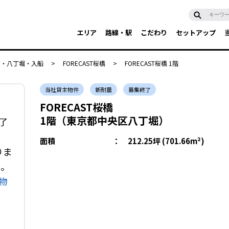
エリア
路線・駅
こだわり
セットアップ
富・八丁堀・入船
>
FORECAST桜橋
>
FORECAST桜橋 1階
当社貸主物件
新耐震
募集終了
FORECAST桜橋
1階（東京都中央区八丁堀）
終了
面積
：
212.25坪 (701.66m²)
りま
い。
物