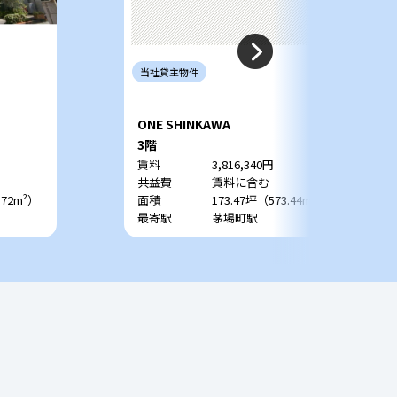
当社
貸主
物件
ONE SHINKAWA
3階
賃料
3,816,340円
共益費
賃料に含む
.72m²）
面積
173.47坪（573.44m²）
最寄駅
茅場町駅