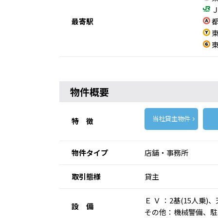
Ｊ
最寄駅
都
東
東
物件概要
当社貸主物件
特 徴
物件タイプ
店舗・事務所
取引態様
貸主
Ｅ Ｖ ：2基(15人
設 備
その他：機械警備、駐