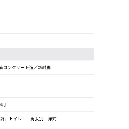
筋コンクリート造／新耐震
年4月
個別空調、トイレ： 男女別 洋式