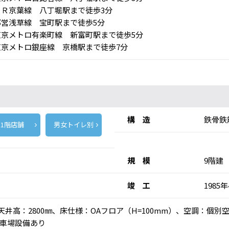
Ｒ京葉線 八丁堀駅まで徒歩3分
営浅草線 宝町駅まで徒歩5分
京メトロ有楽町線 新富町駅まで徒歩5分
京メトロ銀座線 京橋駅まで徒歩7分
構 造
鉄骨鉄
1階店舗
男女トイレ別
規 模
9階建
竣 工
1985
乗)、天井高：2800㎜、床仕様：OAフロア（H=100mm）、空調：
車場設備あり