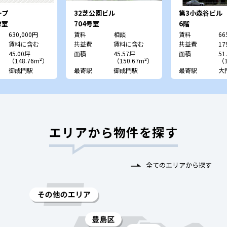
ープ
32芝公園ビル
第3小森谷ビル
2室
704号室
6階
630,000円
賃料
相談
賃料
66
賃料に含む
共益費
賃料に含む
共益費
17
45.00坪
面積
45.57坪
面積
51
（148.76m²）
（150.67m²）
（1
御成門駅
最寄駅
御成門駅
最寄駅
大
エリアから物件を探す
全てのエリアから探す