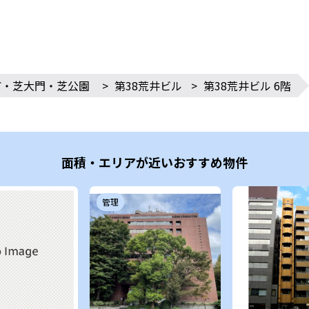
町・芝大門・芝公園
>
第38荒井ビル
>
第38荒井ビル 6階
面積・エリアが近いおすすめ物件
管理