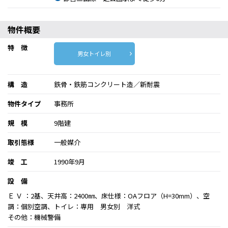
物件概要
特 徴
男女トイレ別
構 造
鉄骨・鉄筋コンクリート造／新耐震
物件タイプ
事務所
規 模
9階建
取引態様
一般媒介
竣 工
1990年9月
設 備
Ｅ Ｖ ：2基、天井高：2400㎜、床仕様：OAフロア（H=30mm）、空
調：個別空調、トイレ：専用 男女別 洋式
その他：機械警備