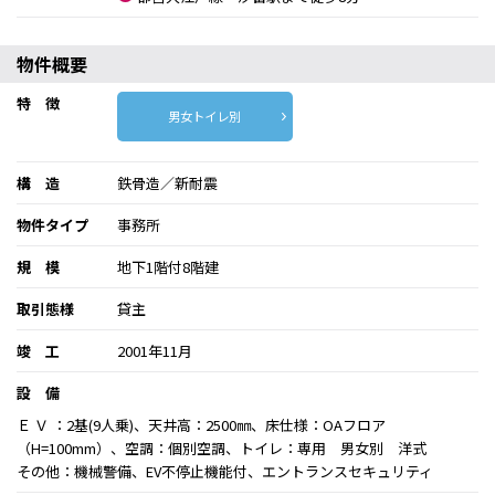
物件概要
特 徴
男女トイレ別
構 造
鉄骨造／新耐震
物件タイプ
事務所
規 模
地下1階付8階建
取引態様
貸主
竣 工
2001年11月
設 備
Ｅ Ｖ ：2基(9人乗)、天井高：2500㎜、床仕様：OAフロア
（H=100mm）、空調：個別空調、トイレ：専用 男女別 洋式
その他：機械警備、EV不停止機能付、エントランスセキュリティ