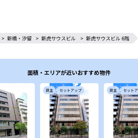
>
新橋・汐留
>
新虎サウスビル
>
新虎サウスビル 6階
面積・エリアが近いおすすめ物件
貸主
セットアップ
貸主
セットア