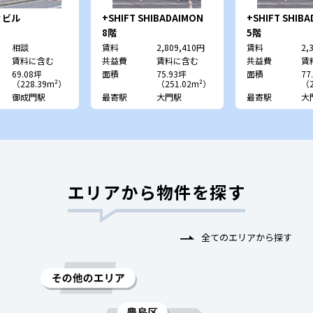
ィビル
+SHIFT SHIBADAIMON
+SHIFT SHIB
8階
5階
相談
賃料
2,809,410円
賃料
2,
賃料に含む
共益費
賃料に含む
共益費
賃
69.08坪
面積
75.93坪
面積
77
（228.39m²）
（251.02m²）
（2
御成門駅
最寄駅
大門駅
最寄駅
大
エリアから物件を探す
全てのエリアから探す