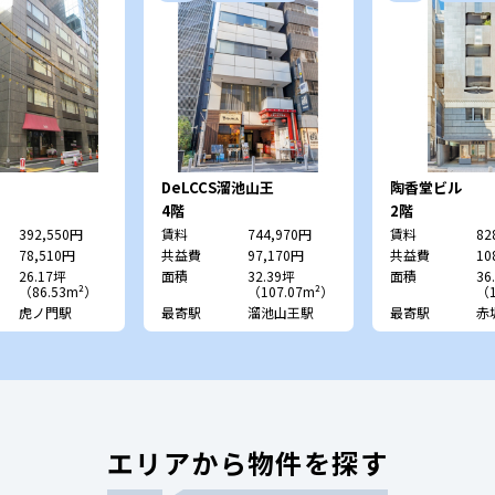
DeLCCS溜池山王
陶香堂ビル
4階
2階
392,550円
賃料
744,970円
賃料
82
78,510円
共益費
97,170円
共益費
10
26.17坪
面積
32.39坪
面積
36
（86.53m²）
（107.07m²）
（1
虎ノ門駅
最寄駅
溜池山王駅
最寄駅
赤
エリアから物件を探す