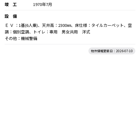
竣 工
1970年7月
設 備
Ｅ Ｖ ：1基(6人乗)、天井高：2300㎜、床仕様：タイルカーペット、空
調：個別空調、トイレ：専用 男女共用 洋式
その他：機械警備
物件情報更新日：2026-07-10