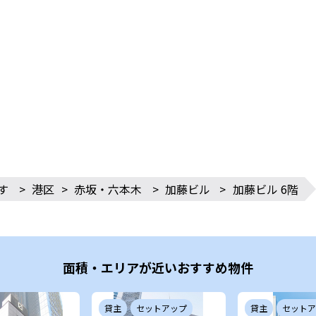
す
>
港区
>
赤坂・六本木
>
加藤ビル
>
加藤ビル 6階
面積・エリアが近いおすすめ物件
貸主
セットアップ
貸主
セットア