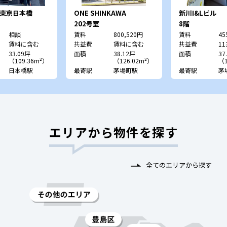
IZ東京日本橋
ONE SHINKAWA
新川I&Lビル
202号室
8階
相談
賃料
800,520円
賃料
45
賃料に含む
共益費
賃料に含む
共益費
11
33.09坪
面積
38.12坪
面積
37
（109.36m²）
（126.02m²）
（1
日本橋駅
最寄駅
茅場町駅
最寄駅
茅
エリアから物件を探す
全てのエリアから探す