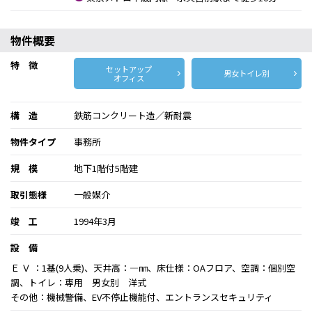
物件概要
特 徴
セットアップ
男女トイレ別
オフィス
構 造
鉄筋コンクリート造／新耐震
物件タイプ
事務所
規 模
地下1階付5階建
取引態様
一般媒介
竣 工
1994年3月
設 備
Ｅ Ｖ ：1基(9人乗)、天井高：―㎜、床仕様：OAフロア、空調：個別空
調、トイレ：専用 男女別 洋式
その他：機械警備、EV不停止機能付、エントランスセキュリティ