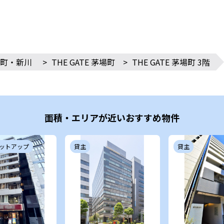
町・新川
>
THE GATE 茅場町
>
THE GATE 茅場町 3階
面積・エリアが近いおすすめ物件
ットアップ
貸主
貸主