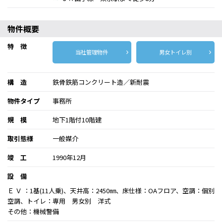
物件概要
特 徴
当社管理物件
男女トイレ別
構 造
鉄骨鉄筋コンクリート造／新耐震
物件タイプ
事務所
規 模
地下1階付10階建
取引態様
一般媒介
竣 工
1990年12月
設 備
Ｅ Ｖ ：1基(11人乗)、天井高：2450㎜、床仕様：OAフロア、空調：個別
空調、トイレ：専用 男女別 洋式
その他：機械警備