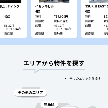
川ビルディング
イセツネビル
TSUKIJI EAST
4階
6階
相談
賃料
785,920円
賃料
95
―
共益費
賃料に含む
共益費
賃
51.32坪
面積
49.12坪
面積
47
（169.68m²）
（162.39m²）
（1
東京駅
最寄駅
築地駅
最寄駅
新
エリアから物件を探す
全てのエリアから探す