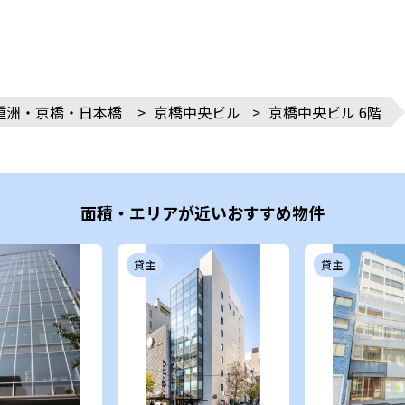
重洲・京橋・日本橋
>
京橋中央ビル
>
京橋中央ビル 6階
面積・エリアが近いおすすめ物件
貸主
貸主