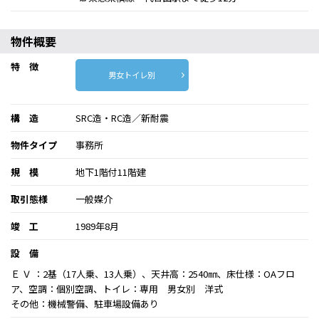
物件概要
特 徴
男女トイレ別
構 造
SRC造・RC造／新耐震
物件タイプ
事務所
規 模
地下1階付11階建
取引態様
一般媒介
竣 工
1989年8月
設 備
Ｅ Ｖ ：2基（17人乗、13人乗）、天井高：2540㎜、床仕様：OAフロ
ア、空調：個別空調、トイレ：専用 男女別 洋式
その他：機械警備、駐車場設備あり