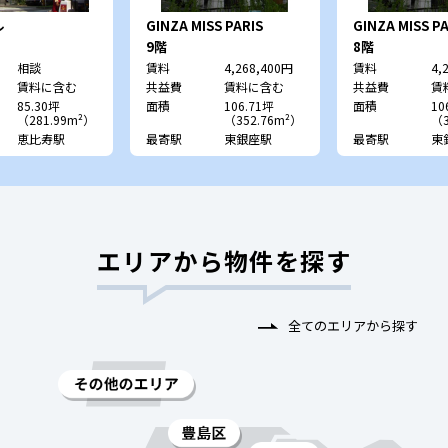
ル
GINZA MISS PARIS
GINZA MISS PA
9階
8階
相談
賃料
4,268,400円
賃料
4,
賃料に含む
共益費
賃料に含む
共益費
賃
85.30坪
面積
106.71坪
面積
10
（281.99m²）
（352.76m²）
（3
恵比寿駅
最寄駅
東銀座駅
最寄駅
東
エリアから物件を探す
全てのエリアから探す