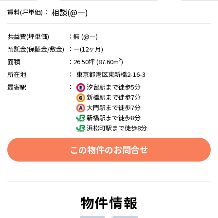
相談(@―)
賃料(坪単価)：
共益費(坪単価)
：
無 (@―)
預託金(保証金/敷金)
：
―(12ヶ月)
面積
：
26.50坪 (87.60m²)
所在地
：
東京都港区東新橋2-16-3
最寄駅
：
汐留駅まで徒歩5分
新橋駅まで徒歩7分
大門駅まで徒歩7分
新橋駅まで徒歩8分
浜松町駅まで徒歩8分
この物件のお問合せ
物件情報