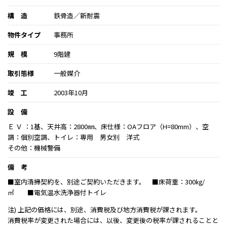
構 造
鉄骨造／新耐震
物件タイプ
事務所
規 模
9階建
取引態様
一般媒介
竣 工
2003年10月
設 備
Ｅ Ｖ ：1基、天井高：2800㎜、床仕様：OAフロア（H=80mm）、空
調：個別空調、トイレ：専用 男女別 洋式
その他：機械警備
備 考
■室内清掃契約を、別途ご契約いただきます。 ■床荷重：300㎏/
㎡ ■電気温水洗浄器付トイレ
注) 上記の価格には、別途、消費税及び地方消費税が課されます。
消費税率が変更された場合には、以後、変更後の税率が課されることと