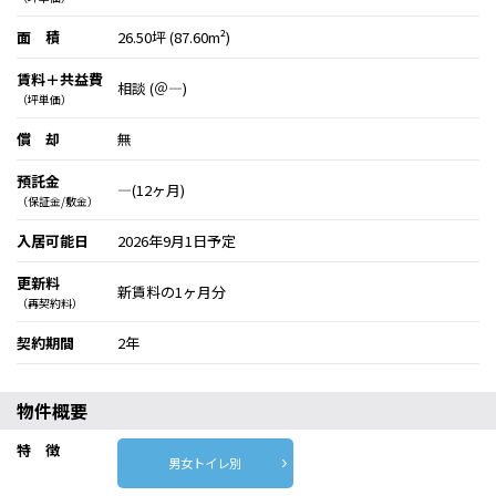
面 積
26.50坪 (87.60m²)
賃料＋共益費
相談 (＠―)
（坪単価）
償 却
無
預託金
―(12ヶ月)
（保証金/敷金）
入居可能日
2026年9月1日予定
更新料
新賃料の1ヶ月分
（再契約料）
契約期間
2年
物件概要
特 徴
男女トイレ別