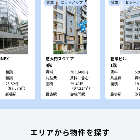
貸主
セットアップ
貸主
セットア
NEX
芝大門スクエア
菅家ビル
4階
1階
相談
賃料
705,600円
賃料
52
相談
共益費
賃料に含む
共益費
賃
26.52坪
面積
29.40坪
面積
19
（87.67m²）
（97.21m²）
（6
新橋駅
最寄駅
御成門駅
最寄駅
汐
エリアから物件を探す