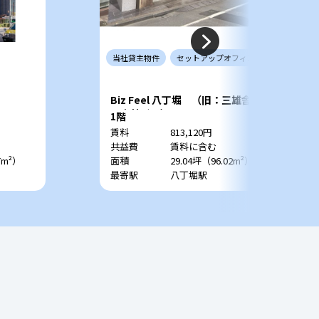
当社
貸主
物件
セットアップ
オフィス
Biz Feel 八丁堀 （旧：三雄舎印
刷本社ビル）
1階
賃料
813,120円
共益費
賃料に含む
7m²）
面積
29.04坪（96.02m²）
最寄駅
八丁堀駅