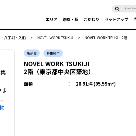
エリア
路線・駅
こだわり
セットアップ
富・八丁堀・入船
>
NOVEL WORK TSUKIJI
>
NOVEL WORK TSUKIJI 2階
新耐震
募集終了
NOVEL WORK TSUKIJI
2階（東京都中央区築地）
募集
面積
：
28.91坪 (95.59m²)
りま
い。
物