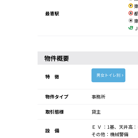
東
最寄駅
都
東
Ｊ
物件概要
男女トイレ別
特 徴
物件タイプ
事務所
取引態様
貸主
Ｅ Ｖ ：1基、天井
設 備
その他：機械警備