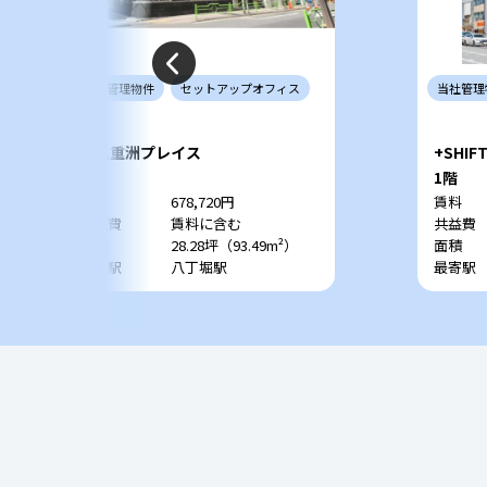
当社
管理
物件
セットアップ
オフィス
当社
管理
東八重洲プレイス
+SHIFT
6階
1階
賃料
678,720円
賃料
共益費
賃料に含む
共益費
面積
28.28坪（93.49m²）
面積
最寄駅
八丁堀駅
最寄駅