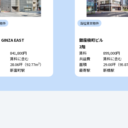
物件
当社
貸主
物件
 GINZA EAST
銀座槇町ビル
2階
841,800円
賃料
899,000円
賃料に含む
共益費
賃料に含む
28.06坪（92.77m²）
面積
29.00坪（95.8
新富町駅
最寄駅
新橋駅