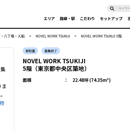
エリア
路線・駅
こだわり
セットアップ
富・八丁堀・入船
>
NOVEL WORK TSUKIJI
>
NOVEL WORK TSUKIJI 5階
新耐震
募集終了
NOVEL WORK TSUKIJI
5階（東京都中央区築地）
募集
面積
：
22.48坪 (74.35m²)
りま
い。
物