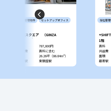
当社
管理
物件
セットアップ
オフィス
当社
管理
銀座スクエア （GINZA
+SHIFT
SQUARE）
3階
1階
賃料
787,800円
賃料
共益費
賃料に含む
共益費
面積
26.26坪（86.84m²）
面積
最寄駅
東銀座駅
最寄駅