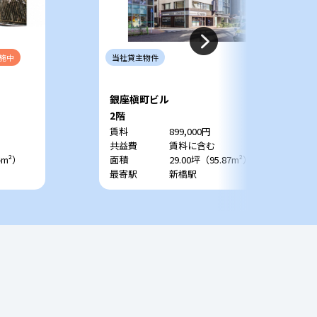
施中
当社
貸主
物件
銀座槇町ビル
2階
賃料
899,000円
共益費
賃料に含む
4m²）
面積
29.00坪（95.87m²）
最寄駅
新橋駅