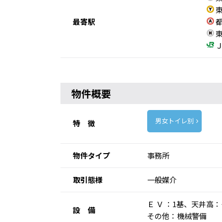
東
最寄駅
都
東
Ｊ
物件概要
男女トイレ別
特 徴
物件タイプ
事務所
取引態様
一般媒介
Ｅ Ｖ ：1基、天井
設 備
その他：機械警備