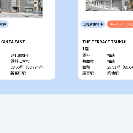
物件
当社
貸主
物件
キャンペーン
実
 GINZA EAST
THE TERRACE TSUKIJI
1階
841,800円
賃料
相談
賃料に含む
共益費
相談
28.06坪（92.77m²）
面積
25.91坪（85.6
新富町駅
最寄駅
築地駅