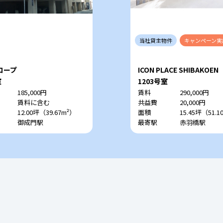
当社
貸主
物件
キャンペーン
実
コープ
ICON PLACE SHIBAKOEN
室
1203号室
185,000円
賃料
290,000円
賃料に含む
共益費
20,000円
12.00坪（39.67m²）
面積
15.45坪（51.1
御成門駅
最寄駅
赤羽橋駅