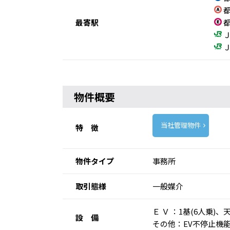
都
最寄駅
都
Ｊ
Ｊ
物件概要
当社管理物件
特 徴
物件タイプ
事務所
取引態様
一般媒介
Ｅ Ｖ ：1基(6人乗
設 備
その他：EV不停止機