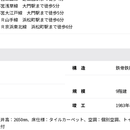
営浅草線 大門駅まで徒歩5分
営大江戸線 大門駅まで徒歩5分
Ｒ山手線 浜松町駅まで徒歩6分
Ｒ京浜東北線 浜松町駅まで徒歩6分
構 造
鉄骨鉄
規 模
9階建
竣 工
1983
)、天井高：2650㎜、床仕様：タイルカーペット、空調：個別空調、
能付