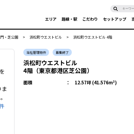
エリア
路線・駅
こだわり
セットアップ
大門・芝公園
>
浜松町ウエストビル
>
浜松町ウエストビル 4階
当社管理物件
募集終了
浜松町ウエストビル
4階（東京都港区芝公園）
を
面積
：
12.57坪 (41.576m²)
りま
い。
件