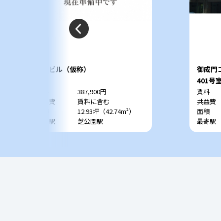
JETビル（仮称）
御成門
1階
401号
賃料
387,900円
賃料
共益費
賃料に含む
共益費
面積
12.93坪（42.74m²）
面積
最寄駅
芝公園駅
最寄駅