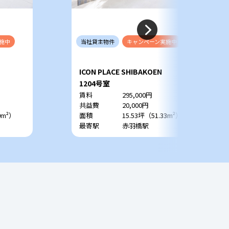
施中
当社
貸主
物件
キャンペーン
実施中
ICON PLACE SHIBAKOEN
1204号室
賃料
295,000円
共益費
20,000円
0m²）
面積
15.53坪（51.33m²）
最寄駅
赤羽橋駅